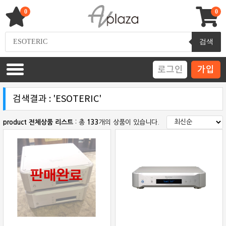
Skip
to
0
0
content
AV 플라자
하이파이 / 홈씨어터 전문 쇼핑몰
Products
검색
search
로그인
가입
검색결과 : 'ESOTERIC'
product 전체상품 리스트
: 총
133
개의 상품이 있습니다.