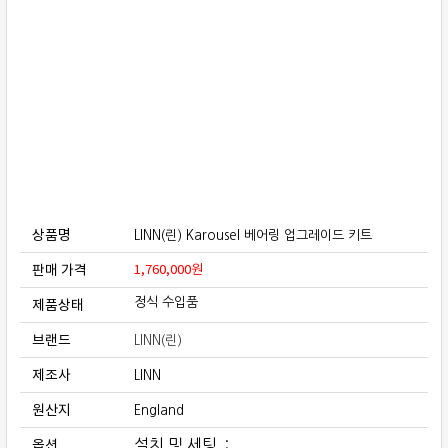
보상판매
가격흥정
온라인 상담
상품명
LINN(린) Karousel 베어링 업그레이드 키트
판매 가격
1,760,000
원
제품상태
정식 수입품
브랜드
LINN(린)
제조사
LINN
원산지
England
옵션
설치 및 세팅