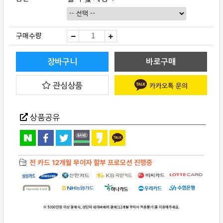
LINN(린)
구매수량
Karousel
베
어
링
장바구니
바로구매
업
그
레
관심상품
이
드
키
트
quantity
상품공유