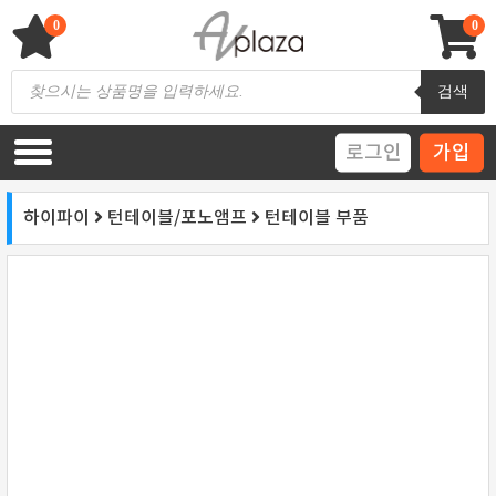
Skip
to
0
0
content
AV 플라자
하이파이 / 홈씨어터 전문 쇼핑몰
Products
검색
search
로그인
가입
하이파이
턴테이블/포노앰프
턴테이블 부품