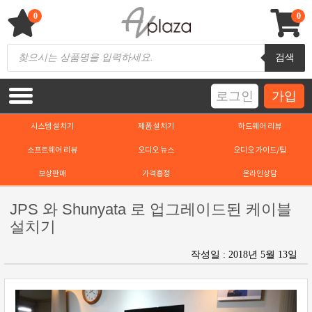
Skip
to
0
0
content
AV 플라자
하이파이 / 홈씨어터 전문 쇼핑몰
Products
검색
search
로그인
가입
시스템 설치기
제품 설치기
하드웨어 리뷰
소프트웨어 리뷰
오디오 뉴스
오디오 가이드/팁
보상판매
가격흥정
온라인상담
JPS 와 Shunyata 로 업그레이드된 케이블
설치기
작성일 : 2018년 5월 13일