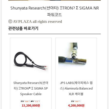
Shunyata Research(션야타) ΞTRON? Σ SIGMA NR
파워코드
ⓒ AVPLAZA all rights reserved
Shunyata Research(션야
JPS LABS(제이피에스 랩
타) ΞTRON® Σ SIGMA SP
스) Aluminata Balanced
Speaker Cable
XLR 케이블
13,200,000
원
4,200,000
원