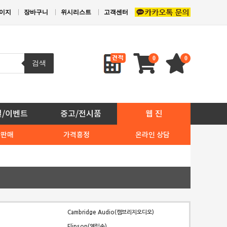
이지
장바구니
위시리스트
고객센터
0
0
검색
일/이벤트
중고/전시품
웹 진
상판매
가격흥정
온라인 상담
Cambridge Audio(캠브리지오디오)
Elipson(엘립손)