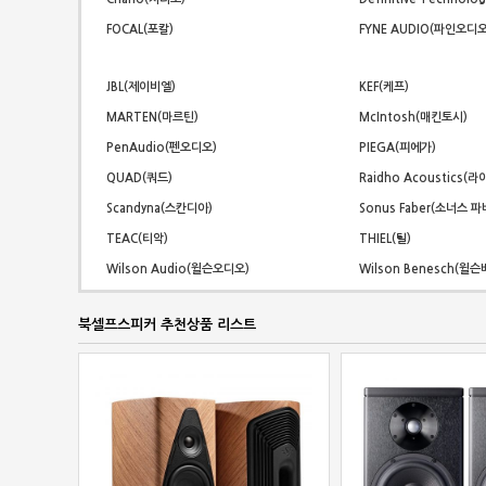
FOCAL(포칼)
FYNE AUDIO(파인오디오
JBL(제이비엘)
KEF(케프)
MARTEN(마르틴)
McIntosh(매킨토시)
PenAudio(펜오디오)
PIEGA(피에가)
QUAD(쿼드)
Raidho Acoustics(라
Scandyna(스칸디아)
Sonus Faber(소너스 파
TEAC(티악)
THIEL(틸)
Wilson Audio(윌슨오디오)
Wilson Benesch(윌
북셀프스피커 추천상품 리스트