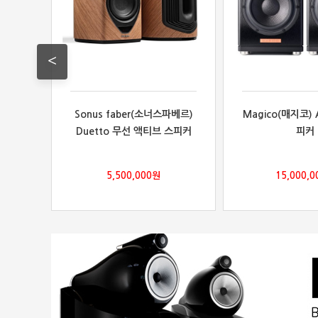
<
(피엠
Sonus faber(소너스파베르)
Magico(매지코)
프 스피
Duetto 무선 액티브 스피커
피커
,000
원
5,500,000
원
15,000,0