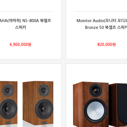
AHA(야마하) NS-800A 북쉘프
Monitor Audio(모니터 오디오
스피커
Bronze 50 북셀프 스피
6,900,000
원
820,000
원