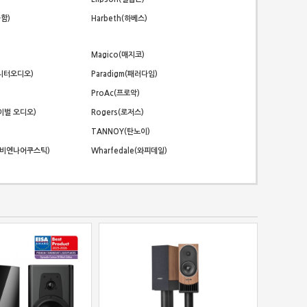
라함)
Harbeth(하베스)
Magico(매지코)
모니터오디오)
Paradigm(패러다임)
ProAc(프로악)
리바이벌 오디오)
Rogers(로저스)
TANNOY(탄노이)
cs(비엔나어쿠스틱)
Wharfedale(와피데일)