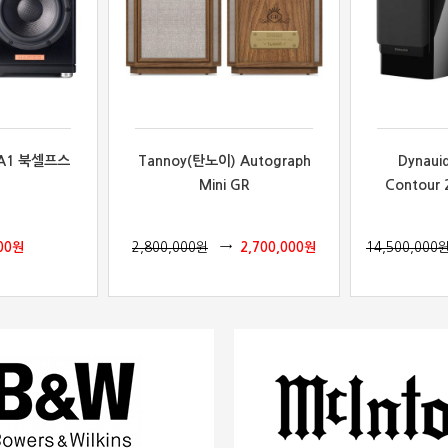
 A1 북셀프스
Tannoy(탄노이) Autograph
Dynau
Mini GR
Contour 2
00
원
2,800,000
원
2,700,000
원
14,500,000