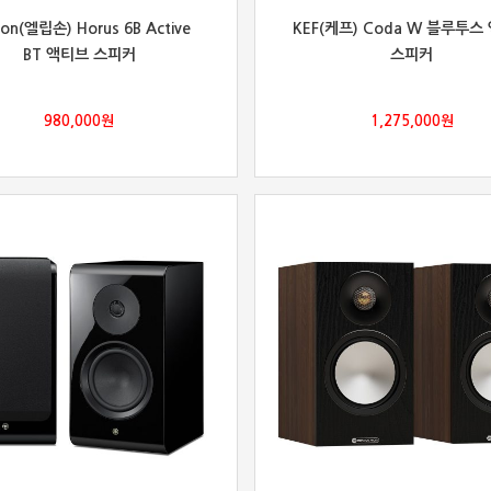
son(엘립손) Horus 6B Active
KEF(케프) Coda W 블루투스
BT 액티브 스피커
스피커
980,000
원
1,275,000
원