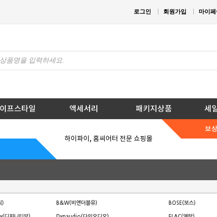
로그인
회원가입
마이페
이프스타일
액세서리
패키지상품
세
보
하이파이, 홈씨어터 전문 쇼핑몰
직)
B&W(비엔더블유)
BOSE(보스)
ogy(디피니티브)
Dynaudio(다인오디오)
ELAC(엘락)