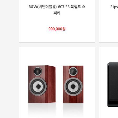
B&W(비앤더블유) 607 S3 북쉘프 스
Elip
피커
990,000
원