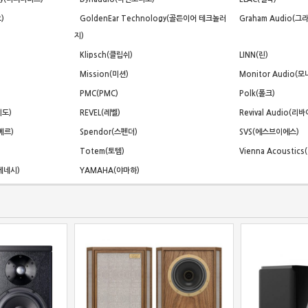
)
GoldenEar Technology(골든이어 테크놀러
Graham Audio(그
지)
Klipsch(클립쉬)
LINN(린)
Mission(미션)
Monitor Audio(
PMC(PMC)
Polk(폴크)
이도)
REVEL(레벨)
Revival Audio(
베르)
Spendor(스펜더)
SVS(에스브이에스)
Totem(토템)
Vienna Acousti
슨베네시)
YAMAHA(야마하)