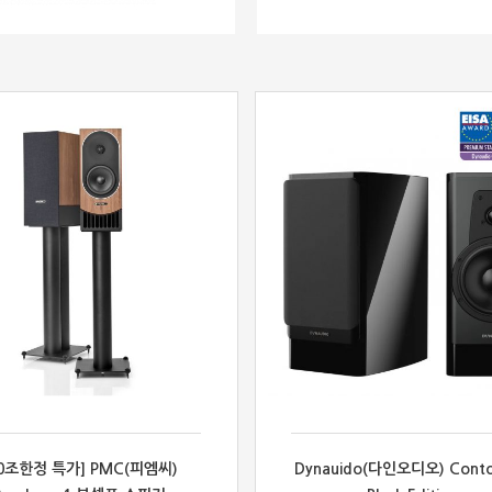
50조한정 특가] PMC(피엠씨)
Dynauido(다인오디오) Conto