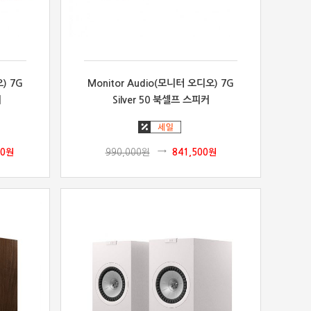
) 7G
Monitor Audio(모니터 오디오) 7G
커
Silver 50 북셀프 스피커
00
원
990,000
원
841,500
원