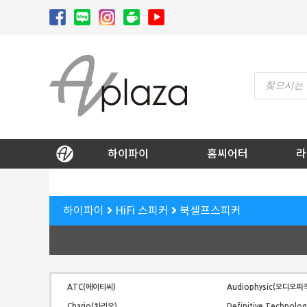
Skip
to
content
Products
search
AV 플라자
하이파이 / 홈씨어터 전문 쇼핑몰
하이파이
홈씨어터
라
하이파이
HiFi 스피커
북셀프스피커
ATC(에이티씨)
Audiophysic(오디오피
Chario(차리오)
Definitive Technol