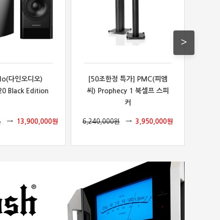
>
ido(다인오디오)
[50조한정 특가] PMC(피엠
Son
0 Black Edition
씨) Prophecy 1 북셀프 스피
Du
커
원
13,900,000
원
6,240,000
원
3,950,000
원