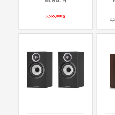
트리밍 스피커
6,565,000
원
6,