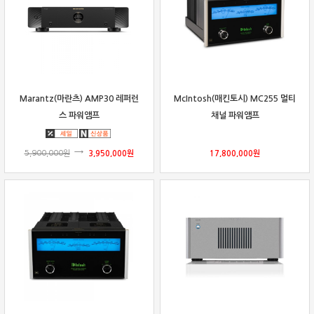
보상판매
가격흥정
온라인 상담
Marantz(마란츠) AMP30 레퍼런
McIntosh(매킨토시) MC255 멀티
스 파워앰프
채널 파워앰프
5,900,000
원
3,950,000
원
17,800,000
원