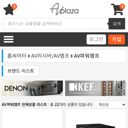
Skip
to
0
0
content
AV 플라자
하이파이 / 홈씨어터 전문 쇼핑몰
Products
검색
search
로그인
가입
홈씨어터
AV리시버/AV앰프
AV파워앰프
브랜드 리스트
AV파워앰프 전체상품 리스트
: 총
22
개의 상품이 있습니다.