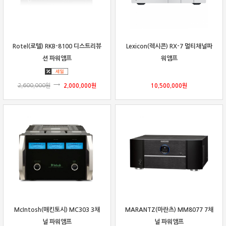
Rotel(로텔) RKB-8100 디스트리뷰
Lexicon(렉시콘) RX-7 멀티채널파
션 파워앰프
워앰프
2,600,000
원
2,000,000
원
10,500,000
원
McIntosh(매킨토시) MC303 3채
MARANTZ(마란츠) MM8077 7채
널 파워앰프
널 파워앰프