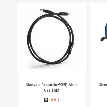
Shunyata Research(션야타) Alpha
Silt
USB 1.5M