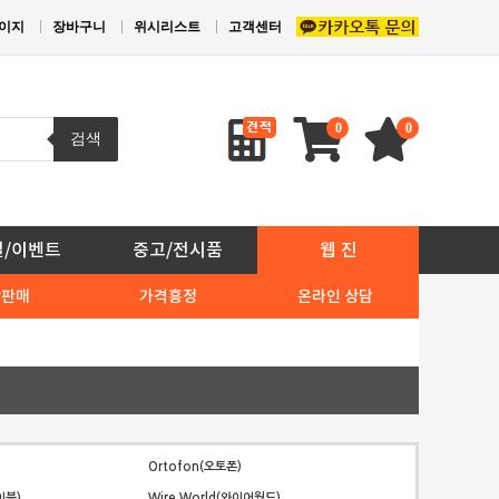
이지
장바구니
위시리스트
고객센터
0
0
검색
일/이벤트
중고/전시품
웹 진
상판매
가격흥정
온라인 상담
Ortofon(오토폰)
이블)
Wire World(와이어월드)