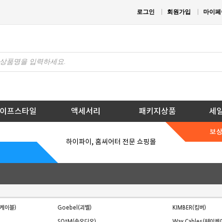
로그인
회원가입
마이페
이프스타일
액세서리
패키지상품
세
보
하이파이, 홈씨어터 전문 쇼핑몰
탈 케이블)
Goebel(괴벨)
KIMBER(킴버)
SOtM(솜오디오)
Way Cables(웨이케