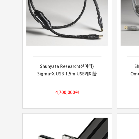
Shunyata Research(션야타)
S
Sigma-X USB 1.5m USB케이블
Ome
4,700,000
원