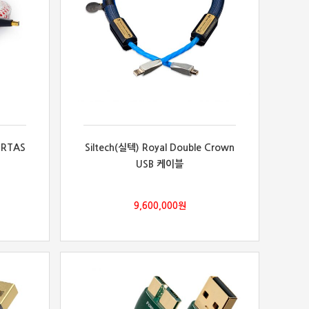
ERTAS
Siltech(실텍) Royal Double Crown
USB 케이블
9,600,000
원