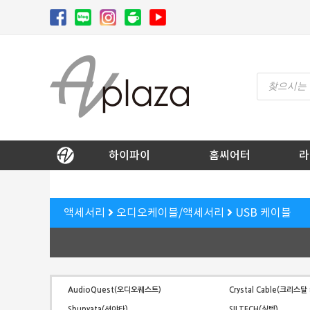
Skip
to
content
Products
search
AV 플라자
하이파이 / 홈씨어터 전문 쇼핑몰
하이파이
홈씨어터
라
액세서리
오디오케이블/액세서리
USB 케이블
AudioQuest(오디오퀘스트)
Crystal Cable(크리스
Shunyata(션야타)
SILTECH(실텍)