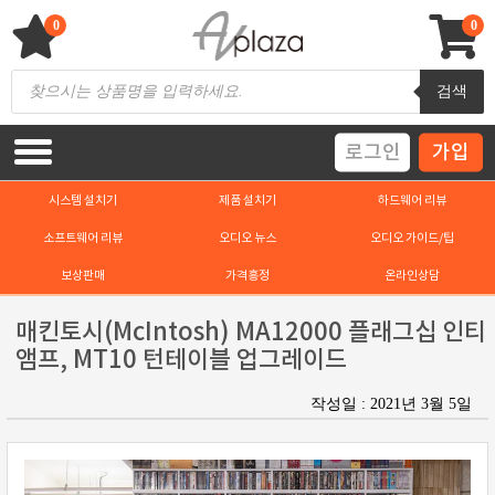
Skip
to
0
0
content
AV 플라자
하이파이 / 홈씨어터 전문 쇼핑몰
Products
검색
search
로그인
가입
시스템 설치기
제품 설치기
하드웨어 리뷰
소프트웨어 리뷰
오디오 뉴스
오디오 가이드/팁
보상판매
가격흥정
온라인상담
매킨토시(McIntosh) MA12000 플래그십 인티
앰프, MT10 턴테이블 업그레이드
작성일 : 2021년 3월 5일