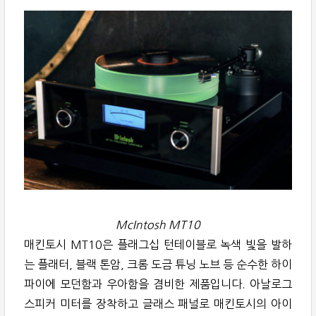
McIntosh MT10
매킨토시 MT10은 플래그십 턴테이블로 녹색 빛을 발하
는 플래터, 블랙 톤암, 크롬 도금 튜닝 노브 등 순수한 하이
파이에 모던함과 우아함을 겸비한 제품입니다. 아날로그
스피커 미터를 장착하고 글래스 패널로 매킨토시의 아이