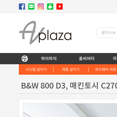
Skip
to
content
Products
search
AV 플라자
하이파이 / 홈씨어터 전문 쇼핑몰
하이파이
홈씨어터
라
시스템 설치기
제품 설치기
하드웨어 리뷰
B&W 800 D3, 매킨토시 C