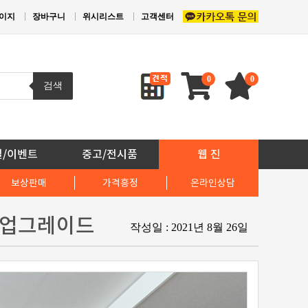
이지
장바구니
위시리스트
고객센터
0
0
검색
일/이벤트
중고/전시품
웹 진
보상판매
가격흥정
온라인상담
템 업그레이드
작성일 : 2021년 8월 26일