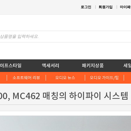
로그인
회원가입
마이페
이프스타일
액세서리
패키지상품
세
소프트웨어 리뷰
오디오 뉴스
오디오 가이드/팁
2700, MC462 매칭의 하이파이 시스