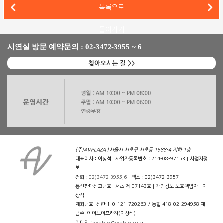
스펜더(Spendor) 클래식 3/1, 리크오디오 인티앰프를 매칭한
목록으로
B&W 702 S3 시그니처, 마란츠(Marantz) 모델 40n을 매칭한 하이파이 시스템
돌아가기
시연실 방문 예약문의 : 02-3472-3955 ~ 6
찾아오시는 길 >>
(주)AVPLAZA | 서울시 서초구 서초동 1588-4 지하 1층
대표이사 : 이상석 | 사업자등록번호 : 214-08-97153 |
사업자정
보
전화 :
02)3472-3955,6
| 팩스 : 02)3472-3957
통신판매신고번호 : 서초 제 07143호 | 개인정보 보호책임자 : 이
상석
계좌번호: 신한 110-121-720263 / 농협 418-02-294958 예
금주: 에이브이프라자(이상석)
이메일 :
avplaza@avplaza.co.kr