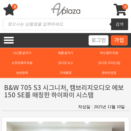
Skip
to
0
0
content
AV 플라자
하이파이 / 홈씨어터 전문 쇼핑몰
Products
검색
search
로그인
가입
시스템 설치기
제품 설치기
하드웨어 리뷰
소프트웨어 리뷰
오디오 뉴스
오디오 가이드/팁
보상판매
가격흥정
온라인상담
B&W 705 S3 시그니처, 캠브리지오디오 에보
150 SE를 매칭한 하이파이 시스템
작성일 : 2025년 12월 10일