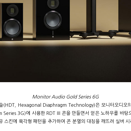
Monitor Audio Gold Series 6G
DT, Hexagonal Diaphragm Technology)은 모니터오
num Series 3G)에 사용한 RDT III 콘을 만들면서 얻은 노하우
 스킨에 육각형 패턴을 추가하여 콘 분열의 대칭을 깨뜨려 실버 시리