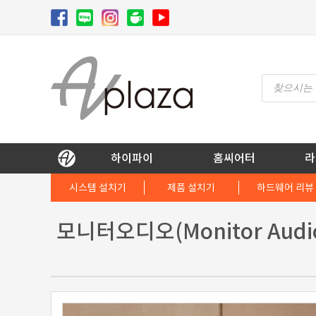
Skip
to
content
Products
search
AV 플라자
하이파이 / 홈씨어터 전문 쇼핑몰
하이파이
홈씨어터
라
시스템 설치기
제품 설치기
하드웨어 리뷰
모니터오디오(Monitor Au