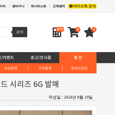
이지
장바구니
위시리스트
고객센터
0
0
검색
일/이벤트
중고/전시품
웹 진
보상판매
가격흥정
온라인상담
골드 시리즈 6G 발매
작성일 : 2024년 8월 19일