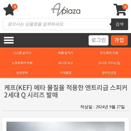
Skip
to
0
0
content
AV 플라자
하이파이 / 홈씨어터 전문 쇼핑몰
Products
검색
search
로그인
가입
시스템 설치기
제품 설치기
하드웨어 리뷰
소프트웨어 리뷰
오디오 뉴스
오디오 가이드/팁
보상판매
가격흥정
온라인상담
케프(KEF) 메타 물질을 적용한 엔트리급 스피커
2세대 Q 시리즈 발매
작성일 : 2024년 9월 27일