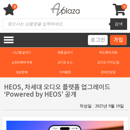
Skip
to
0
0
content
AV 플라자
하이파이 / 홈씨어터 전문 쇼핑몰
Products
검색
search
로그인
가입
시스템 설치기
제품 설치기
하드웨어 리뷰
소프트웨어 리뷰
오디오 뉴스
오디오 가이드/팁
보상판매
가격흥정
온라인상담
HEOS, 차세대 오디오 플랫폼 업그레이드
‘Powered by HEOS’ 공개
작성일 : 2025년 9월 19일