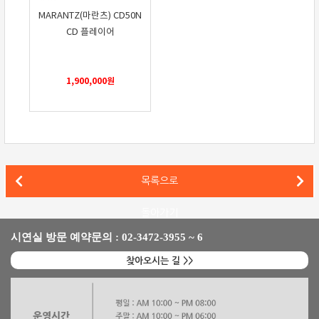
MARANTZ(마란츠) CD50N
CD 플레이어
1,900,000
원
캠브리지오디오(Cambridge Audo) × 마하리시(Maharishi),
목록으로
dCS 통합 오디오 플랫폼 바레즈(Varèse) 전용 SACD/CD 트랜스포트 발매
돌아가기
시연실 방문 예약문의 : 02-3472-3955 ~ 6
찾아오시는 길 >>