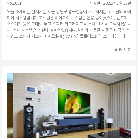
No.1091
작성일 : 2021년 3월 13일
오늘 소개하는 설치기는 서울 강남구 압구정동에 거주하시는 고객님의 하이
파이 시스템입니다.고객님은 하이파이 시스템을 운용 중이셨으며, 앰프와
소스기기 등은 그대로 두고 스피커 업그레이드를 통해 변화를 모색하셨습니
다. 전체 시스템은 거실에 설치하였습니다.설치에 사용한 제품은 미국의 하
이엔드 스피커 제조사 매지코(Magico) A3 플로어스탠딩 스피커입니다.
기존에 고객님이 사용중이던 시스템은 아캄(Arcam) SA30 인티앰프, 벨칸
토(Bel Canto) 모노블럭 파워앰프 e.One REF600M, 블루사운드
더 보기
(Bluesound) 네트워크 플레이어 노드 2i(Node 2i)로 새로운 스피커와 함
께 사용할 수 있도록 세팅해드렸습니다. Magico A3 플로어스탠딩 스피커
매지코 A3는 지난 2018년 뮌헨 하이엔드 오디오쇼에서 처음으로 공개되
어 주목 ···