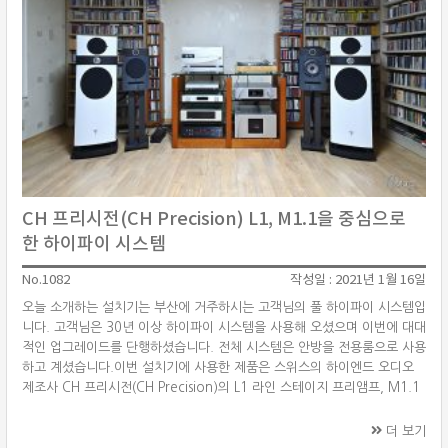
CH 프리시전(CH Precision) L1, M1.1을 중심으로
한 하이파이 시스템
No.1082
작성일 : 2021년 1월 16일
오늘 소개하는 설치기는 부산에 거주하시는 고객님의 풀 하이파이 시스템입
니다. 고객님은 30년 이상 하이파이 시스템을 사용해 오셨으며 이번에 대대
적인 업그레이드를 단행하셨습니다. 전체 시스템은 안방을 전용룸으로 사용
하고 계셨습니다.이번 설치기에 사용한 제품은 스위스의 하이엔드 오디오
제조사 CH 프리시전(CH Precision)의 L1 라인 스테이지 프리앰프, M1.1
스테레오 파워앰프를 사용하였으며, 스피커는 프랑스의 스피커 제조사 포칼
(Focal)의 스칼라 유토피아 에보(Scala Utopia EVO), 디아블로 유토피아
더 보기
컬러 에보(Diablo Utopia Colour EVO)를 매칭하였습니다.소스기기는