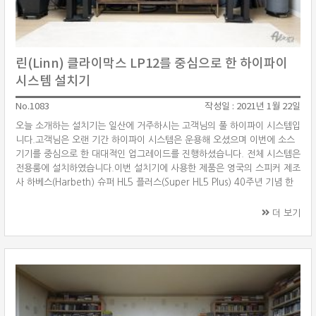
린(Linn) 클라이막스 LP12를 중심으로 한 하이파이
시스템 설치기
No.1083
작성일 : 2021년 1월 22일
오늘 소개하는 설치기는 일산에 거주하시는 고객님의 풀 하이파이 시스템입
니다.고객님은 오랜 기간 하이파이 시스템은 운용해 오셨으며 이번에 소스
기기를 중심으로 한 대대적인 업그레이드를 진행하셨습니다. 전체 시스템은
전용룸에 설치하였습니다.이번 설치기에 사용한 제품은 영국의 스피커 제조
사 하베스(Harbeth) 슈퍼 HL5 플러스(Super HL5 Plus) 40주년 기념 한
정판 스피커와 고객님이 사용하시던 레벤(Leben) CS-600X 진공관 인티
앰프를 매칭하였습니다. 소스기기는 영국 하이파이 제조사 린(Linn) 클라이
더 보기
막스 LP12(Klimax LP12)를 베이스로 한 커스텀 버전, 클라이막스
DS/3(Klimax DS/3) 4세대 카탈리스트 DAC 아키텍처 버전을 사용하였습
니다. 린 LP12는 클라이막스 LP12 베이스에 킬(Keel) 서브 ···