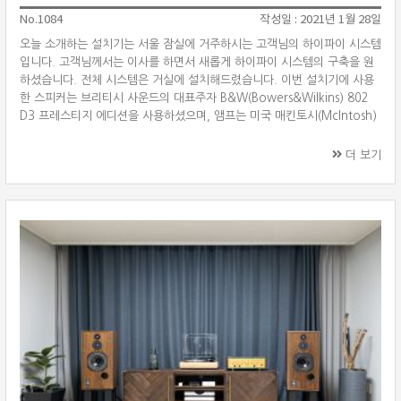
No.1084
작성일 : 2021년 1월 28일
오늘 소개하는 설치기는 서울 잠실에 거주하시는 고객님의 하이파이 시스템
입니다. 고객님께서는 이사를 하면서 새롭게 하이파이 시스템의 구축을 원
하셨습니다. 전체 시스템은 거실에 설치해드렸습니다. 이번 설치기에 사용
한 스피커는 브리티시 사운드의 대표주자 B&W(Bowers&Wilkins) 802
D3 프레스티지 에디션을 사용하셨으며, 앰프는 미국 매킨토시(McIntosh)
C53 프리앰프, MC462 스테레오 파워앰프를 매칭하였습니다. 소스기기는
루민(Lumin) T2 네트워크 플레이어 그리고 룬(Roon) 코어로 뉴클리어스
더 보기
를 선택하셨습니다. 거실에 설치한 시스템인만큼 하이파이 시스템에 TV를
비롯한 여러 기기를 연결해드려 다용도로 활용할 수 있도록 연결해드렸습니
다. B&W 802 D3 Prestige Edition B&amp ···