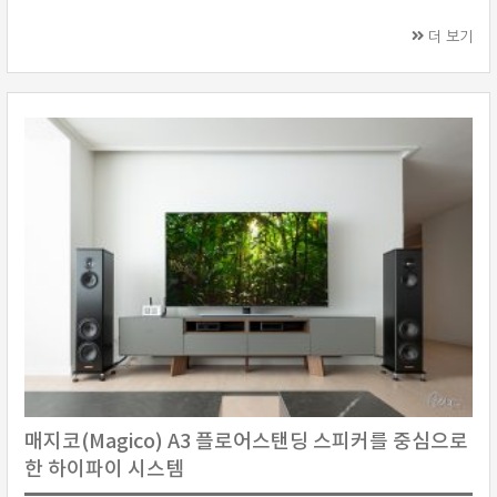
B&W와 최고의 매칭을 보여주는 클라세(Classe) 분리형 앰프인 델타 PRE
프리앰프, 델타 MONO 모노블럭 파워앰프로 업그레이드하셨습니다. 이후
더 보기
스피커를 B&W 800 D3까지 올리셨습니다.설치기에는 영국을 대표하는 스
피커 브랜드 B&W 800 D3 플래그십 스피커를 사용하였으며, 앰프는 사운
드 유나이티드(Sound United)에 합 ···
매지코(Magico) A3 플로어스탠딩 스피커를 중심으로
한 하이파이 시스템