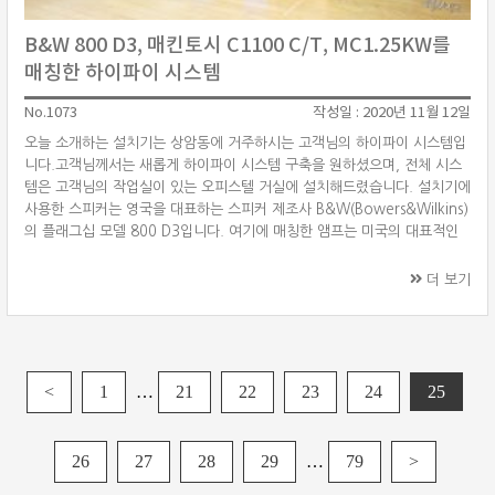
B&W 800 D3, 매킨토시 C1100 C/T, MC1.25KW를
매칭한 하이파이 시스템
No.1073
작성일 : 2020년 11월 12일
오늘 소개하는 설치기는 상암동에 거주하시는 고객님의 하이파이 시스템입
니다.고객님께서는 새롭게 하이파이 시스템 구축을 원하셨으며, 전체 시스
템은 고객님의 작업실이 있는 오피스텔 거실에 설치해드렸습니다. 설치기에
사용한 스피커는 영국을 대표하는 스피커 제조사 B&W(Bowers&Wilkins)
의 플래그십 모델 800 D3입니다. 여기에 매칭한 앰프는 미국의 대표적인
하이파이 제조사 매킨토시(McIntosh)의 C1100 C/T 분리형 프리앰프와
MC1.25KW 모노블럭 파워앰프를 사용하였습니다. 소스기기는 디지털, 아
더 보기
날로그 소스기기를 각각 선택하셨습니다. 디지털 소스기기로는 영국의 린
(Linn) 셀렉트 DSM(Selekt DSM)을, 아날로그 소스기기는 덴마크의 오토
폰(Ortofon)의 100주년 기념 턴테이블 센츄리 TT(Cent ···
글
탐
<
1
…
21
22
23
24
25
색
26
27
28
29
…
79
>