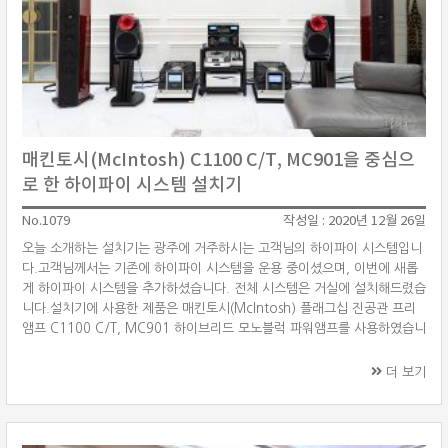
매킨토시(McIntosh) C1100 C/T, MC901을 중심으
로 한 하이파이 시스템 설치기
No.1079
작성일 : 2020년 12월 26일
오늘 소개하는 설치기는 광주에 거주하시는 고객님의 하이파이 시스템입니
다.고객님께서는 기존에 하이파이 시스템을 운용 중이셨으며, 이번에 새롭
게 하이파이 시스템을 추가하셨습니다. 전체 시스템은 거실에 설치해드렸습
니다.설치기에 사용한 제품은 매킨토시(McIntosh) 플래그십 진공관 프리
앰프 C1100 C/T, MC901 하이브리드 모노블럭 파워앰프를 사용하였습니
다. 스피커는 소너스파베르(Sonus Faber) 릴리움(Lilium)을 매칭하였습니
다. 소스기기는 루민(Lumin) T2 네트워크 플레이어를 사용하였습니다. 매
더 보기
킨토시(McIntosh) C1100 C/T 진공관 프리앰프 매킨토시(McIntosh)
C1100은 프리앰프의 퍼포먼스와 럭셔리한 사양을 한 단계 진화시켰으며,
지금까지 생산된 모든 매킨토시 프리앰프 중 노이즈 레벨이 가장 낮은 것이