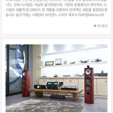
니다. 전체 시스템은 거실에 설치하였으며, 기존의 운용중이던 하이파이 시
스템과 새롭게 업그레이드 한 제품을 포함하여 전체적인 세팅을 점검해드렸
습니다.설치기에는 스웨덴의 하이엔드 스피커 제조사 마르텐(Marten)의
콜트레인3 스테이트먼트 에디션(Coltrane 3 Statement Edition) 스피커
를 사용하였습니다. 콜트레인3는 마르텐의 플래그십 라인업인 콜트레인 시
더 보기
리즈 중 상위 3번째 모델이며, 스테이트먼트 에디션은 스피커 내부 선재와
점퍼선 등을 요르마(Jorma)의 최상급 라인업인 스테이트먼트 케이블을 사
용한 제품입니다. Marten Coltran3 Statement Edition 마르텐은 스웨
덴의 ···