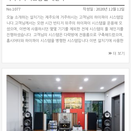
No.1077
작성일 : 2020년 12월 12일
오늘 소개하는 설치기는 제주도에 거주하시는 고객님의 하이파이 시스템입
니다.고객님께서는 오랜 시간 빈티지 위주의 하이파이 시스템을 운용해 오
셨으며, 이번에 사용하시던 몇몇 기기를 제외한 전체 시스템의 풀 체인지를
진행하셨습니다. 고객님의 시스템은 다락방에 전용룸으로 구축해드렸으며,
홈시어터와 하이파이 시스템을 병행한 시스템입니다.이번 설치기에 사용한
제품은 미국의 하이엔드 스피커 제조사 매지코(Magico) M2를 중심으로
매킨토시(McIntosh) C2700 진공관 프리앰프, MC611 모노블럭 파워앰
더 보기
프를 매칭하였습니다. 소스기기로는 오토폰(Ortofon) 100주년 기념 턴테
이블 센츄리 TT(Century TT)와 루민(Lumin) T2 네트워크 플레이어를 사
용하였습니다. 기존에 사용하시던 홈시어터 시스템은 매지코 M2, 매킨토시
앰프와 연 ···