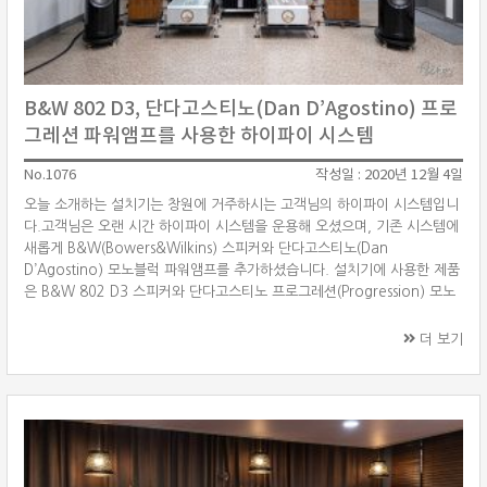
B&W 802 D3, 단다고스티노(Dan D’Agostino) 프로
그레션 파워앰프를 사용한 하이파이 시스템
No.1076
작성일 : 2020년 12월 4일
오늘 소개하는 설치기는 창원에 거주하시는 고객님의 하이파이 시스템입니
다.고객님은 오랜 시간 하이파이 시스템을 운용해 오셨으며, 기존 시스템에
새롭게 B&W(Bowers&Wilkins) 스피커와 단다고스티노(Dan
D’Agostino) 모노블럭 파워앰프를 추가하셨습니다. 설치기에 사용한 제품
은 B&W 802 D3 스피커와 단다고스티노 프로그레션(Progression) 모노
블럭 파워앰프입니다. 이외에 소스기기, 프리앰프 등은 기존에 고객님이 사
용하시던 제품으로 설치해드렸습니다. B&W 802 D3 B&W 802 D3는
더 보기
B&W 설계의 핵심이라고 할 수 있는 터빈 헤드(Turbine Head)를 비롯하
여 다이아몬드 돔 트웨터를 담은 솔리드 바디 트위터(Solid Body
Tweeter)를 특징으로 합니다. ···