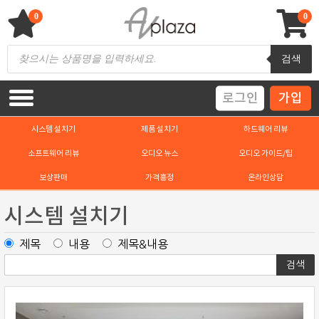
Skip
to
0
0
content
AV 플라자
하이파이 / 홈씨어터 전문 쇼핑몰
Products
검색
search
로그인
가입
시스템 설치기
제품 설치기
하드웨어 리뷰
소프트웨어 리뷰
오디오 뉴스
오디오 가이드/팁
보상판매
가격흥정
온라인상담
시스템 설치기
제목
내용
제목&내용