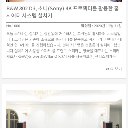
B&W 802 D3, 소니(Sony) 4K 프로젝터를 활용한 홈
시어터 시스템 설치기
No.1080
작성일 : 2020년 12월 31일
오늘 소개하는 설치기는 상암동에 거주하시는 고객님의 홈시어터 시스템입
니다.고객님은 기존에 소규모로 홈시어터를 운용하고 계시다가 이번에 대대
적인 업그레이드를 진행하셨습니다. 전체 시스템은 전용룸에 설치해드렸습
니다.설치기에 사용한 스피커 중 프런트 스피커는 영국을 대표하는 스피커
제조사 B&W(Bowers&Wilkins) 802 D3를 사용했으며, 센터스피커는
HTM2 D3를 사용하였습니다. 프로젝터는 소니의 플래그십 모델인 VPL-
VW790ES를 사용하였으며, 스튜어트(Stewart) 106인치 전동 텐션 스크
더 보기
린을 매칭하였습니다.AV 앰프는 데논의 플래그십 모델인 AVC-X8500H를
그리고 소스기기는 오포(Oppo)의 4K UHD 블루레이 플레이어 UDP-205
를 사용하였습니다. 기존에 사용하시던 KEF 홈시어터 스피커와 서브 ···