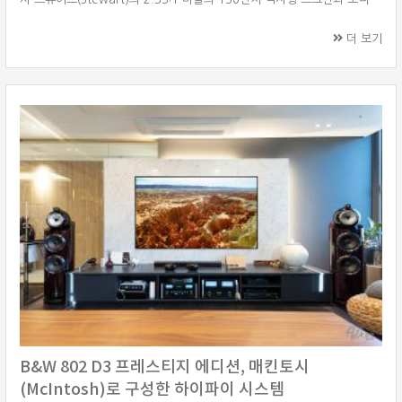
(Sony) 4K SXRD 프로젝터 VPL-VW590ES를 사용하였습니다. AV 앰프
는 데논(Denon) 110주년 기념 모델인 AVC-A110을 선택하셨습니다. 홈
더 보기
시어터용 스피커는 고객님이 기존에 사용하던 7채널 스피커에 돌비 애트모
스를 위한 오버헤드 스피커로 B&W(Bowers&Wilkins) CCM683 4개와
서브우퍼를 추가하였습니다. 홈시어터 시스템은 돌비 애트모스(D ···
B&W 802 D3 프레스티지 에디션, 매킨토시
(McIntosh)로 구성한 하이파이 시스템