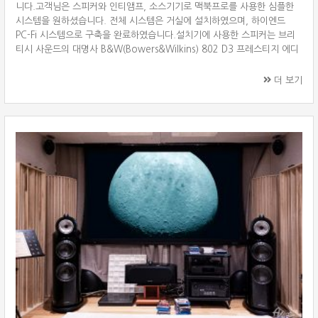
니다.고객님은 스피커와 인티앰프, 소스기기로 맥북프로를 사용한 심플한
시스템을 원하셨습니다. 전체 시스템은 거실에 설치하였으며, 하이엔드
PC-Fi 시스템으로 구축을 완료하였습니다.설치기에 사용한 스피커는 브리
티시 사운드의 대명사 B&W(Bowers&Wilkins) 802 D3 프레스티지 에디
션을 사용하셨으며, 앰프는 미국 매킨토시(McIntosh) MA9000 인티앰프
를 매칭하였습니다. 소스기기는 애플의 맥북프로를 MA9000에 있는 DA2
더 보기
모듈과 USB로 연결하여 사용하였습니다. B&W 802 D3 Prestige Edition
B&W 802 D3 프레스티지 에디션(Prestige Edition)은 인클로저에 산토
스 로즈우드(Santos ···