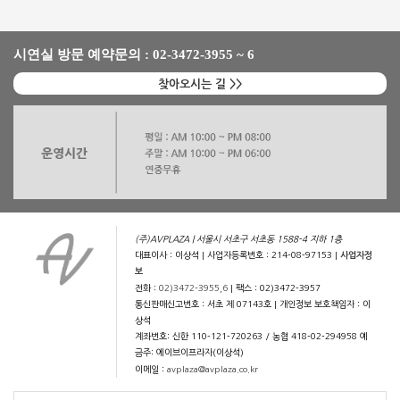
시연실 방문 예약문의 : 02-3472-3955 ~ 6
찾아오시는 길 >>
(주)AVPLAZA | 서울시 서초구 서초동 1588-4 지하 1층
대표이사 : 이상석 | 사업자등록번호 : 214-08-97153 |
사업자정
보
전화 :
02)3472-3955,6
| 팩스 : 02)3472-3957
통신판매신고번호 : 서초 제 07143호 | 개인정보 보호책임자 : 이
상석
계좌번호: 신한 110-121-720263 / 농협 418-02-294958 예
금주: 에이브이프라자(이상석)
이메일 :
avplaza@avplaza.co.kr