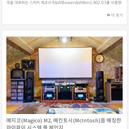
국을 대표하는 스피커 제조사 B&W(Bowers&Wilkins) 802 D3를 사용했
으며, 앰프는 미국을 대표하는 하이파이 제조사 매킨토시(McIntosh) C53
프리앰프, MC901 하이브리드 모노블럭 파워앰프를 매칭하였습니다. 소스
더 보기
기기는 dCS 로시니(Rossini) CD 플레이어와 로시니 마스터 클럭을 사용하
였습니다. 이외에 마란츠(Marantz) 네트워크 CD 플레이어 ND8006과 진
선 턴테이블을 연결해드렸습니다. 또한, 기존에 사용하시던 홈시어터 ···
매지코(Magico) M2, 매킨토시(McIntosh)를 매칭한
하이파이 시스템 풀 체인지