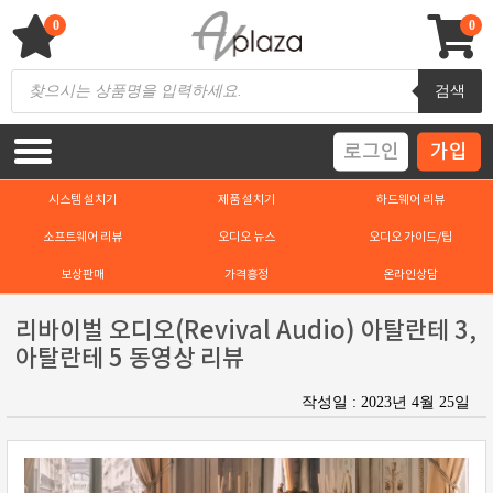
Skip
to
0
0
content
AV 플라자
하이파이 / 홈씨어터 전문 쇼핑몰
Products
검색
search
로그인
가입
시스템 설치기
제품 설치기
하드웨어 리뷰
소프트웨어 리뷰
오디오 뉴스
오디오 가이드/팁
보상판매
가격흥정
온라인상담
리바이벌 오디오(Revival Audio) 아탈란테 3,
아탈란테 5 동영상 리뷰
작성일 : 2023년 4월 25일