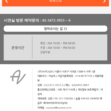
캐리오디오(Cary Audio) 300B 진공관 인티앰프 CAD-300 SE
목록으로
리바이벌 오디오(Revival Audio) 플래그십 스피커 아탈란테 7 에보 동영상 리뷰
돌아가기
시연실 방문 예약문의 : 02-3472-3955 ~ 6
찾아오시는 길 >>
(주)AVPLAZA | 서울시 서초구 서초동 1588-4 지하 1층
대표이사 : 이상석 | 사업자등록번호 : 214-08-97153 |
사업자정
보
전화 :
02)3472-3955,6
| 팩스 : 02)3472-3957
통신판매신고번호 : 서초 제 07143호 | 개인정보 보호책임자 : 이
상석
계좌번호: 신한 110-121-720263 / 농협 418-02-294958 예
금주: 에이브이프라자(이상석)
이메일 :
avplaza@avplaza.co.kr