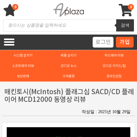
Skip
to
0
0
content
AV 플라자
하이파이 / 홈씨어터 전문 쇼핑몰
Products
검색
search
로그인
가입
시스템 설치기
제품 설치기
하드웨어 리뷰
소프트웨어 리뷰
오디오 뉴스
오디오 가이드/팁
보상판매
가격흥정
온라인상담
매킨토시(McIntosh) 플래그십 SACD/CD 플레
이어 MCD12000 동영상 리뷰
작성일 : 2025년 10월 29일