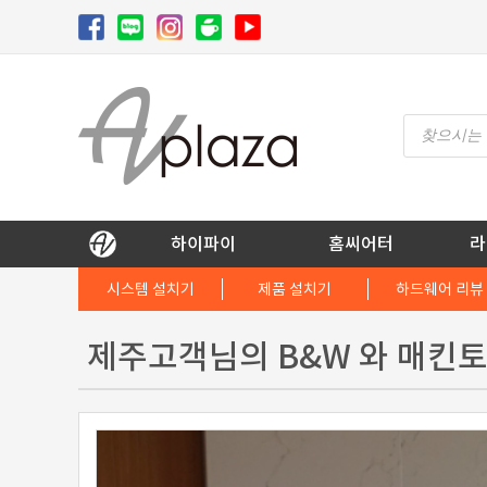
Skip
to
content
Products
search
AV 플라자
하이파이 / 홈씨어터 전문 쇼핑몰
하이파이
홈씨어터
라
시스템 설치기
제품 설치기
하드웨어 리뷰
제주고객님의 B&W 와 매킨