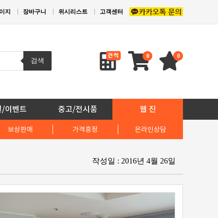
이지
장바구니
위시리스트
고객센터
0
0
검색
일/이벤트
중고/전시품
웹 진
보상판매
가격흥정
온라인상담
작성일 : 2016년 4월 26일