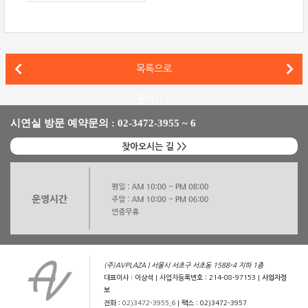
B&W 802 D4, 매킨토시(McIntosh) MA12000 인티앰프를
목록으로
B&W 802 D4, 클라세(Classe) 델타 PRE/MONO를 매칭한 하이파이 시스템
돌아가기
시연실 방문 예약문의 : 02-3472-3955 ~ 6
찾아오시는 길 >>
(주)AVPLAZA | 서울시 서초구 서초동 1588-4 지하 1층
대표이사 : 이상석 | 사업자등록번호 : 214-08-97153 |
사업자정
보
전화 :
02)3472-3955,6
| 팩스 : 02)3472-3957