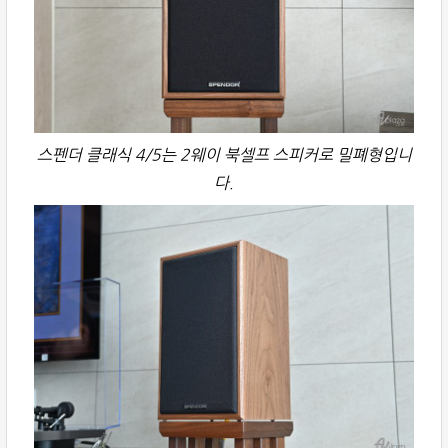
스펜더 클래식 4/5는 2웨이 북셀프 스피커로 밀폐형입니
다.