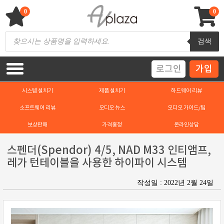
Skip
to
0
0
content
AV 플라자
하이파이 / 홈씨어터 전문 쇼핑몰
Products
검색
search
로그인
가입
시스템 설치기
제품 설치기
하드웨어 리뷰
소프트웨어 리뷰
오디오 뉴스
오디오 가이드/팁
보상판매
가격흥정
온라인상담
스펜더(Spendor) 4/5, NAD M33 인티앰프,
레가 턴테이블을 사용한 하이파이 시스템
작성일 : 2022년 2월 24일