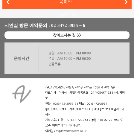
B&W 801 D4, 마란츠(Marantz) 모델 30을 매칭한 하이파이 
목록으로
B&W 805 D4와 나드(NAD) M33을 매칭한 하이파이 시스템
돌아가기
시연실 방문 예약문의 : 02-3472-3955 ~ 6
찾아오시는 길 >>
(주)AVPLAZA | 서울시 서초구 서초동 1588-4 지하 1층
대표이사 : 이상석 | 사업자등록번호 : 214-08-97153 |
사업자정
보
전화 :
02)3472-3955,6
| 팩스 : 02)3472-3957
통신판매신고번호 : 서초 제 07143호 | 개인정보 보호책임자 : 이
상석
계좌번호: 신한 110-121-720263 / 농협 418-02-294958 예
금주: 에이브이프라자(이상석)
이메일 :
avplaza@avplaza.co.kr