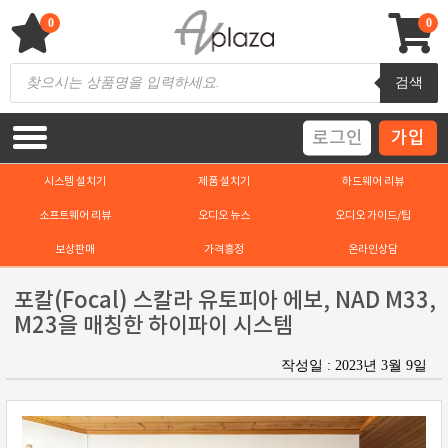
Skip
to
0
0
content
AV 플라자
하이파이 / 홈씨어터 전문 쇼핑몰
Products
검색
search
로그인
가입
시스템 설치기
제품 설치기
하드웨어 리뷰
소프트웨어 리뷰
오디오 뉴스
오디오 가이드/팁
보상판매
가격흥정
온라인상담
포칼(Focal) 스칼라 유토피아 에보, NAD M33,
M23을 매칭한 하이파이 시스템
작성일 : 2023년 3월 9일