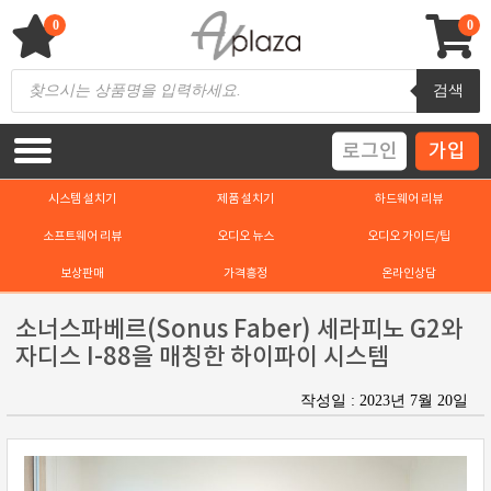
Skip
to
0
0
content
AV 플라자
하이파이 / 홈씨어터 전문 쇼핑몰
Products
검색
search
로그인
가입
시스템 설치기
제품 설치기
하드웨어 리뷰
소프트웨어 리뷰
오디오 뉴스
오디오 가이드/팁
보상판매
가격흥정
온라인상담
소너스파베르(Sonus Faber) 세라피노 G2와
자디스 I-88을 매칭한 하이파이 시스템
작성일 : 2023년 7월 20일