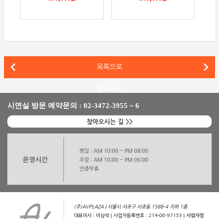
매킨토시(McIntosh) XR50 스피커와 MTI100을 사용한 심플
목록으로
B&W 803 D4, 매킨토시(McIntosh) C53, MC611을 매칭한 하이파이 시스템
돌아가기
시연실 방문 예약문의 : 02-3472-3955 ~ 6
찾아오시는 길 >>
(주)AVPLAZA | 서울시 서초구 서초동 1588-4 지하 1층
대표이사 : 이상석 | 사업자등록번호 : 214-08-97153 |
사업자정