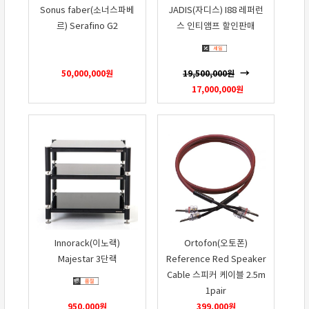
Sonus faber(소너스파베
JADIS(자디스) I88 레퍼런
르) Serafino G2
스 인티앰프 할인판매
50,000,000
원
19,500,000
원
17,000,000
원
Innorack(이노랙)
Ortofon(오토폰)
Majestar 3단랙
Reference Red Speaker
Cable 스피커 케이블 2.5m
1pair
950,000
원
399,000
원