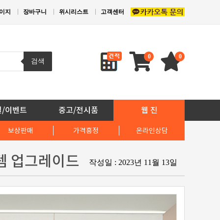
이지
장바구니
위시리스트
고객센터
0
0
검색
일/이벤트
중고/전시품
웹 진
보상판매
가격흥정
온라인상담
스템 업그레이드
작성일 : 2023년 11월 13일