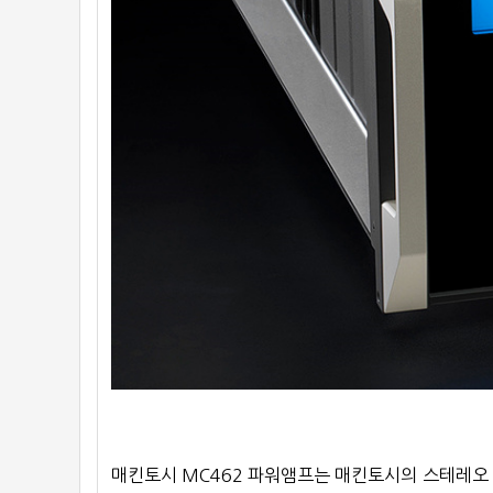
매킨토시 MC462 파워앰프는 매킨토시의 스테레오 