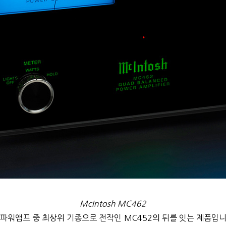
McIntosh MC462
파워앰프 중 최상위 기종으로 전작인 MC452의 뒤를 잇는 제품입니