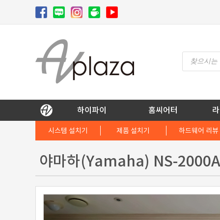
Skip
to
content
Products
search
AV 플라자
하이파이 / 홈씨어터 전문 쇼핑몰
하이파이
홈씨어터
라
시스템 설치기
제품 설치기
하드웨어 리뷰
야마하(Yamaha) NS-200