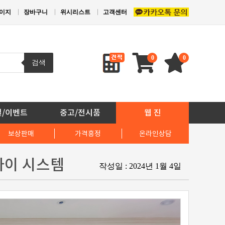
이지
장바구니
위시리스트
고객센터
0
0
검색
일/이벤트
중고/전시품
웹 진
보상판매
가격흥정
온라인상담
이파이 시스템
작성일 : 2024년 1월 4일