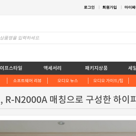
로그인
회원가입
마이페
이프스타일
액세서리
패키지상품
세
소프트웨어 리뷰
오디오 뉴스
오디오 가이드/팁
0A, R-N2000A 매칭으로 구성한 하