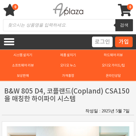
Skip
to
0
0
content
AV 플라자
하이파이 / 홈씨어터 전문 쇼핑몰
Products
검색
search
로그인
가입
시스템 설치기
제품 설치기
하드웨어 리뷰
소프트웨어 리뷰
오디오 뉴스
오디오 가이드/팁
보상판매
가격흥정
온라인상담
B&W 805 D4, 코플랜드(Copland) CSA150
을 매칭한 하이파이 시스템
작성일 : 2025년 5월 7일