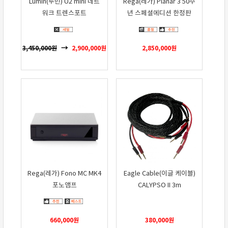
Lumin(루민) U2 mini 네트
Rega(레가) Planar 3 50주
워크 트렌스포트
년 스페셜에디션 한정판
3,450,000
원
2,900,000
원
2,850,000
원
Rega(레가) Fono MC MK4
Eagle Cable(이글 케이블)
포노앰프
CALYPSO II 3m
660,000
원
380,000
원