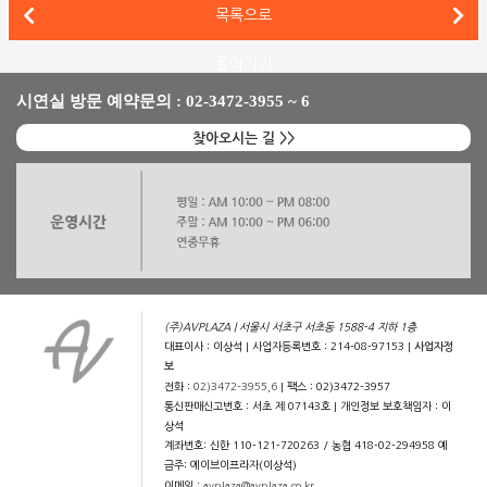
B&W 802 D4, 매킨토시(McIntosh) C2800, MC462를 매
목록으로
파인오디오 빈티지 클래식 X, 코플랜드 CSA150을 매칭한 하이파이 시스템
돌아가기
시연실 방문 예약문의 : 02-3472-3955 ~ 6
찾아오시는 길 >>
(주)AVPLAZA | 서울시 서초구 서초동 1588-4 지하 1층
대표이사 : 이상석 | 사업자등록번호 : 214-08-97153 |
사업자정
보
전화 :
02)3472-3955,6
| 팩스 : 02)3472-3957
통신판매신고번호 : 서초 제 07143호 | 개인정보 보호책임자 : 이
상석
계좌번호: 신한 110-121-720263 / 농협 418-02-294958 예
금주: 에이브이프라자(이상석)
이메일 :
avplaza@avplaza.co.kr