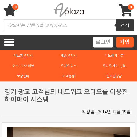
Skip
to
0
0
content
AV 플라자
하이파이 / 홈씨어터 전문 쇼핑몰
Products
검색
search
로그인
가입
시스템 설치기
제품 설치기
하드웨어 리뷰
소프트웨어 리뷰
오디오 뉴스
오디오 가이드/팁
보상판매
가격흥정
온라인상담
경기 광교 고객님의 네트워크 오디오를 이용한
하이파이 시스템
작성일 : 2014년 12월 19일