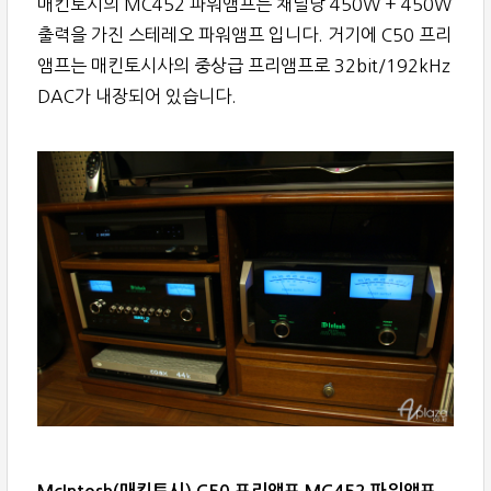
매킨토시의 MC452 파워앰프는 채널당 450W + 450W
출력을 가진 스테레오 파워앰프 입니다. 거기에 C50 프리
앰프는 매킨토시사의 중상급 프리앰프로 32bit/192kHz
DAC가 내장되어 있습니다.
McIntosh(매킨토시) C50 프리앰프 MC452 파워앰프