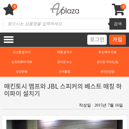
Skip
to
0
0
content
AV 플라자
하이파이 / 홈씨어터 전문 쇼핑몰
Products
검색
search
로그인
가입
시스템 설치기
제품 설치기
하드웨어 리뷰
소프트웨어 리뷰
오디오 뉴스
오디오 가이드/팁
보상판매
가격흥정
온라인상담
매킨토시 앰프와 JBL 스피커의 베스트 매칭 하
이파이 설치기
작성일 : 2015년 7월 16일