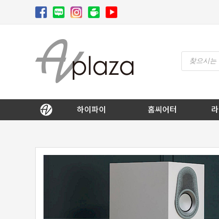
Skip
to
content
Products
search
AV 플라자
하이파이 / 홈씨어터 전문 쇼핑몰
하이파이
홈씨어터
라