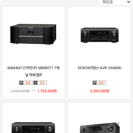
보상판매
가격흥정
온라인 상담
MARANTZ(마란츠) MM8077 7채
DENON(데논) AVR-X6400H
널 파워앰프
1,850,000
원
1,750,000
원
3,300,000
원