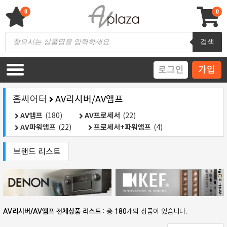
Skip
to
0
0
content
AV 플라자
하이파이 / 홈씨어터 전문 쇼핑몰
Products
검색
search
로그인
가입
홈씨어터
AV리시버/AV앰프
AV앰프
(180)
AV프로세서
(22)
AV파워앰프
(22)
프로세서+파워앰프
(4)
브랜드 리스트
AV리시버/AV앰프 전체상품 리스트
: 총
180
개의 상품이 있습니다.