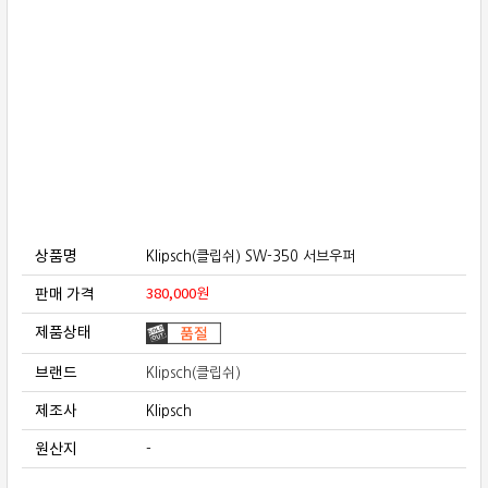
보상판매
가격흥정
온라인 상담
상품명
Klipsch(클립쉬) SW-350 서브우퍼
판매 가격
380,000
원
제품상태
브랜드
Klipsch(클립쉬)
제조사
Klipsch
원산지
-