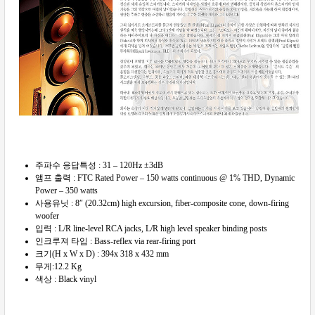
주파수 응답특성 : 31 – 120Hz ±3dB
앰프 출력 : FTC Rated Power – 150 watts continuous @ 1% THD, Dynamic
Power – 350 watts
사용유닛 : 8″ (20.32cm) high excursion, fiber-composite cone, down-firing
woofer
입력 : L/R line-level RCA jacks, L/R high level speaker binding posts
인크루져 타입 : Bass-reflex via rear-firing port
크기(H x W x D) : 394x 318 x 432 mm
무게:12.2 Kg
색상 : Black vinyl