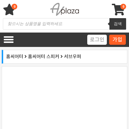
Skip
to
0
0
content
AV 플라자
하이파이 / 홈씨어터 전문 쇼핑몰
Products
검색
search
로그인
가입
홈씨어터
홈씨어터 스피커
서브우퍼