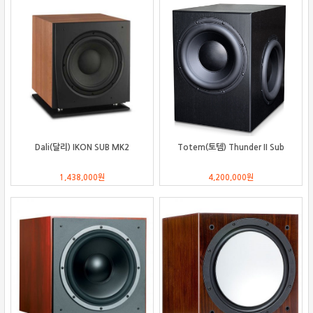
Dali(달리) IKON SUB MK2
Totem(토템) Thunder II Sub
1,438,000
원
4,200,000
원