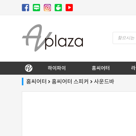
Skip
to
content
Products
search
AV 플라자
하이파이 / 홈씨어터 전문 쇼핑몰
하이파이
홈씨어터
라
홈씨어터
홈씨어터 스피커
사운드바