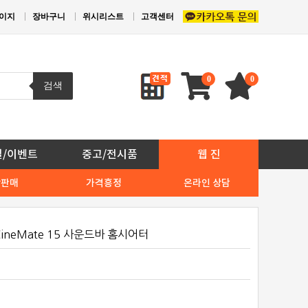
이지
장바구니
위시리스트
고객센터
0
0
검색
일/이벤트
중고/전시품
웹 진
상판매
가격흥정
온라인 상담
CineMate 15 사운드바 홈시어터