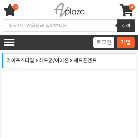
Skip
to
0
0
content
AV 플라자
하이파이 / 홈씨어터 전문 쇼핑몰
Products
검색
search
로그인
가입
라이프스타일
헤드폰/이어폰
헤드폰앰프