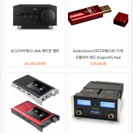
dCS(디씨에스) LINA 헤드폰 앰프
AudioQuest(오디오퀘스트) 드래
곤플라이 레드 DragonFly Red
20,000,000
원
329,000
원