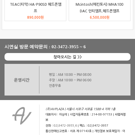
TEAC(티악) HA-P90SD 헤드폰앰
Mcintosh(매킨토시) MHA100
프
DAC 인티앰프,헤드폰앰프
890,000
원
6,500,000
원
시연실 방문 예약문의 : 02-3472-3955 ~ 6
찾아오시는 길 >>
(주)AVPLAZA | 서울시 서초구 서초동 1588-4 지하 1층
대표이사 : 이상석 | 사업자등록번호 : 214-08-97153 |
사업자정
보
전화 :
02)3472-3955,6
| 팩스 : 02)3472-3957
통신판매신고번호 : 서초 제 07143호 | 개인정보 보호책임자 : 이