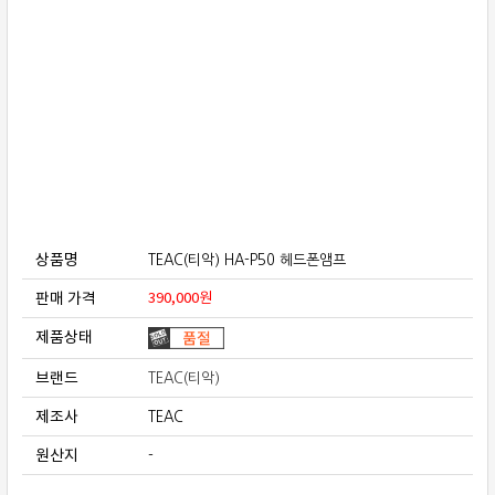
보상판매
가격흥정
온라인 상담
상품명
TEAC(티악) HA-P50 헤드폰앰프
판매 가격
390,000
원
제품상태
브랜드
TEAC(티악)
제조사
TEAC
원산지
-