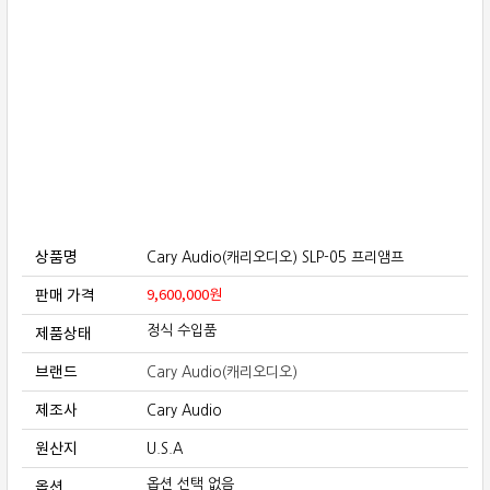
보상판매
가격흥정
온라인 상담
상품명
Cary Audio(캐리오디오) SLP-05 프리앰프
판매 가격
9,600,000
원
제품상태
정식 수입품
브랜드
Cary Audio(캐리오디오)
제조사
Cary Audio
원산지
U.S.A
옵션
옵션 선택 없음