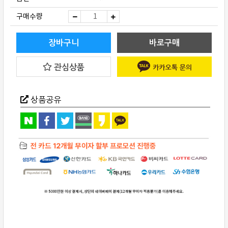
Cary
구매수량
Audio(캐
리
오
디
장바구니
바로구매
오)
SLP-
05
관심상품
프
리
앰
프
quantity
상품공유