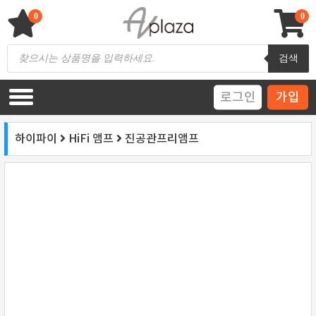
Skip
to
0
0
content
AV 플라자
하이파이 / 홈씨어터 전문 쇼핑몰
Products
검색
search
로그인
가입
하이파이
HiFi 앰프
진공관프리앰프