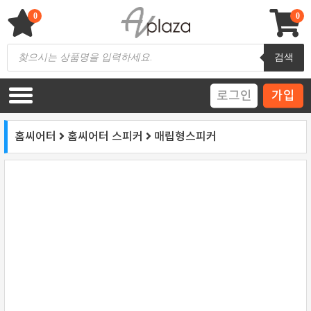
Skip
to
0
0
content
AV 플라자
하이파이 / 홈씨어터 전문 쇼핑몰
Products
검색
search
로그인
가입
홈씨어터
홈씨어터 스피커
매립형스피커