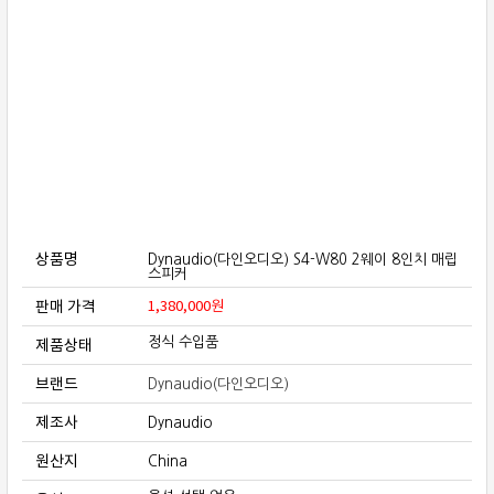
보상판매
가격흥정
온라인 상담
상품명
Dynaudio(다인오디오) S4-W80 2웨이 8인치 매립
스피커
판매 가격
1,380,000
원
제품상태
정식 수입품
브랜드
Dynaudio(다인오디오)
제조사
Dynaudio
원산지
China