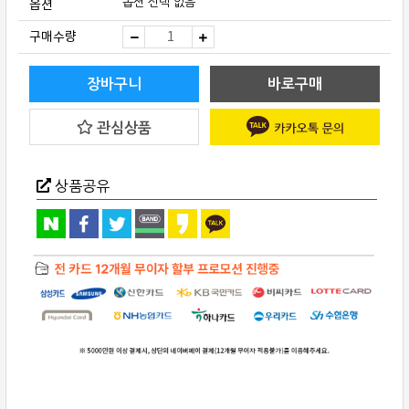
옵션
옵션 선택 없음
Dynaudio(다
구매수량
인
오
디
오)
장바구니
바로구매
S4-
W80
2
관심상품
웨
이
8
인
치
상품공유
매
립
스
피
커
quantity