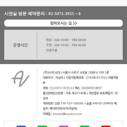
시연실 방문 예약문의 : 02-3472-3955 ~ 6
찾아오시는 길 >>
(주)AVPLAZA | 서울시 서초구 서초동 1588-4 지하 1층
대표이사 : 이상석 | 사업자등록번호 : 214-08-97153 |
사업자정
보
전화 :
02)3472-3955,6
| 팩스 : 02)3472-3957
통신판매신고번호 : 서초 제 07143호 | 개인정보 보호책임자 : 이
상석
계좌번호: 신한 110-121-720263 / 농협 418-02-294958 예
금주: 에이브이프라자(이상석)
이메일 :
avplaza@avplaza.co.kr