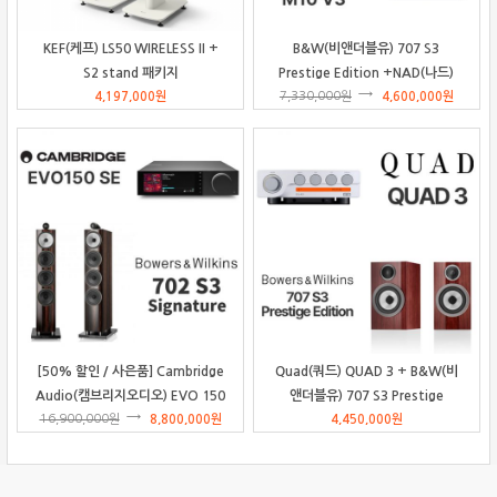
KEF(케프) LS50 WIRELESS II +
B&W(비앤더블유) 707 S3
S2 stand 패키지
Prestige Edition +NAD(나드)
4,197,000
원
7,330,000
M10 V3 패키지
원
4,600,000
원
[50% 할인 / 사은품] Cambridge
Quad(쿼드) QUAD 3 + B&W(비
Audio(캠브리지오디오) EVO 150
앤더블유) 707 S3 Prestige
SE + B&W 702 S3 Signature 패
16,900,000
원
8,800,000
원
Edition 패키지
4,450,000
원
키지