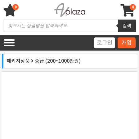
Skip
to
0
0
content
AV 플라자
하이파이 / 홈씨어터 전문 쇼핑몰
Products
검색
search
로그인
가입
패키지상품
중급 (200~1000만원)