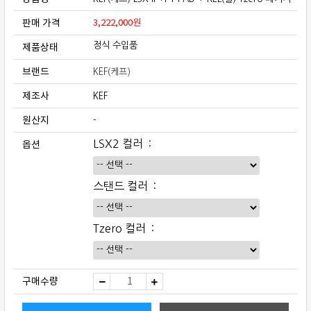
판매 가격
3,222,000
원
제품상태
정식 수입품
브랜드
KEF(케프)
제조사
KEF
원산지
-
옵션
LSX2 컬러
스탠드 컬러
Tzero 컬러
KEF(케
구매수량
프)
LSX
II