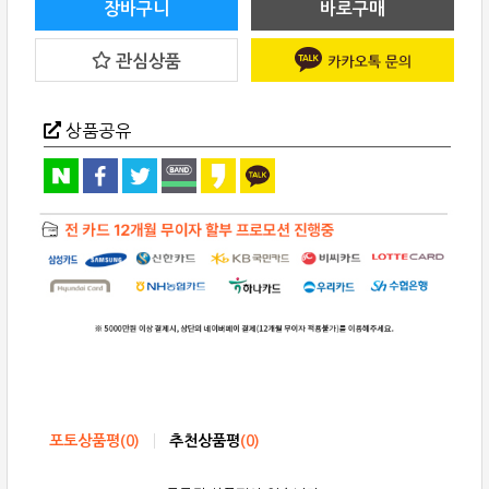
+P1
장바구니
바로구매
PAD
+
REL(렐)
관심상품
Tzero
패
키
지
quantity
상품공유
포토상품평
(
0
)
추천상품평
(
0
)