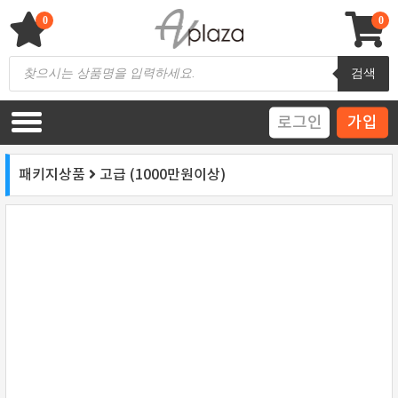
Skip
to
0
0
content
AV 플라자
하이파이 / 홈씨어터 전문 쇼핑몰
Products
검색
search
로그인
가입
패키지상품
고급 (1000만원이상)