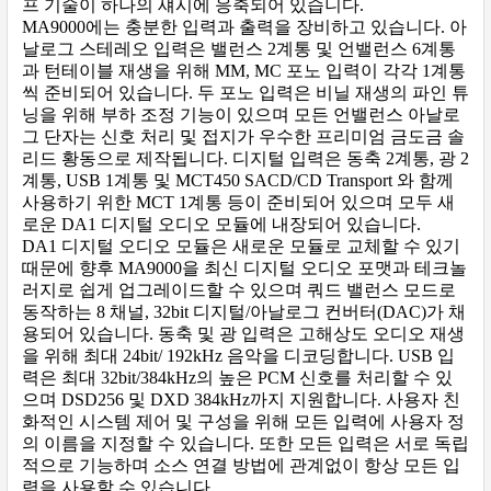
프 기술이 하나의 섀시에 응축되어 있습니다.
MA9000에는 충분한 입력과 출력을 장비하고 있습니다. 아
날로그 스테레오 입력은 밸런스 2계통 및 언밸런스 6계통
과 턴테이블 재생을 위해 MM, MC 포노 입력이 각각 1계통
씩 준비되어 있습니다. 두 포노 입력은 비닐 재생의 파인 튜
닝을 위해 부하 조정 기능이 있으며 모든 언밸런스 아날로
그 단자는 신호 처리 및 접지가 우수한 프리미엄 금도금 솔
리드 황동으로 제작됩니다. 디지털 입력은 동축 2계통, 광 2
계통, USB 1계통 및 MCT450 SACD/CD Transport 와 함께
사용하기 위한 MCT 1계통 등이 준비되어 있으며 모두 새
로운 DA1 디지털 오디오 모듈에 내장되어 있습니다.
DA1 디지털 오디오 모듈은 새로운 모듈로 교체할 수 있기
때문에 향후 MA9000을 최신 디지털 오디오 포맷과 테크놀
러지로 쉽게 업그레이드할 수 있으며 쿼드 밸런스 모드로
동작하는 8 채널, 32bit 디지털/아날로그 컨버터(DAC)가 채
용되어 있습니다. 동축 및 광 입력은 고해상도 오디오 재생
을 위해 최대 24bit/ 192kHz 음악을 디코딩합니다. USB 입
력은 최대 32bit/384kHz의 높은 PCM 신호를 처리할 수 있
으며 DSD256 및 DXD 384kHz까지 지원합니다. 사용자 친
화적인 시스템 제어 및 구성을 위해 모든 입력에 사용자 정
의 이름을 지정할 수 있습니다. 또한 모든 입력은 서로 독립
적으로 기능하며 소스 연결 방법에 관계없이 항상 모든 입
력을 사용할 수 있습니다.