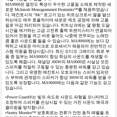
MA9000은 열전도 특성이 우수한 고품질 소재로 제작된 새
로운 McIntosh Monogrammed Heatsinks™를 채용하였습니
다. 매킨토시의 “Mc” 로고가 있는 히트싱크로서 열을 발산
하는데도 매우 효율적이며 새로운 제조 공정에 의해 고품
질로 마감 처리되어 있습니다. 히트싱크에는 열 평형 도달
시간을 제거하는 고급 고전류 출력 트랜지스터가 연결되어
있어서 전원을 켜고 바로 들어도 나중에 연주되는 노래만
큼 좋은 사운드를 들을 수 있습니다. MA9000에는 보다 강
력하고 새로운 마이크로 프로세서가 채용되어 전반적인 시
스템 작동을 향상시킵니다. 최신 오디오 그레이드 회로 부
품 중 일부는 MA9000이 항상 최상의 사운드를 재생할 수
있도록 해줍니다. 채널당 300W의 MA9000은 사실상 모든
스피커를 적절히 구동할 수 있는 충분한 파워를 갖고 있습
니다. 그리고 유명한 매킨토시 오토포머는 스피커 임피던
스 부하에 관계없이 스피커가 항상 300W의 파워를 받을 수
있도록 보장합니다. MA9000에는 다음과 같은 기능도 갖고
있습니다.
•Power Guard®는 빛의 속도로 사운드 파형을 모니터하고
조정하여 스피커를 손상시킬 수 있는 거친 사운드 왜곡과
클리핑을 방지합니다.
•Sentry Monitor™ 보호회로는 전류가 안전 동작 레벨을 초