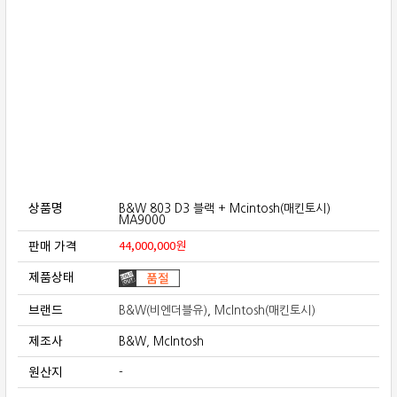
보상판매
가격흥정
온라인 상담
상품명
B&W 803 D3 블랙 + Mcintosh(매킨토시)
MA9000
판매 가격
44,000,000
원
제품상태
브랜드
B&W(비엔더블유)
,
McIntosh(매킨토시)
제조사
B&W, McIntosh
원산지
-