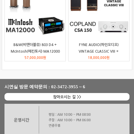
B&W(비앤더블유) 803 D4 +
FYNE AUDIO(파인오디오)
McIntosh(매킨토시) MA12000
VINTAGE CLASSIC VIII +
인티앰프 패키지
57,000,000
원
Copland(코플랜드) CSA150 패키
18,000,000
원
지
시연실 방문 예약문의 : 02-3472-3955 ~ 6
찾아오시는 길 >>