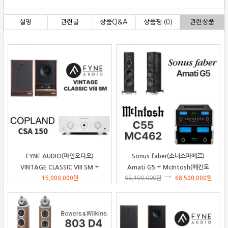
설명
관련글
상품Q&A
상품평 (0)
관련상품
FYNE AUDIO(파인오디오)
Sonus faber(소너스파베르)
VINTAGE CLASSIC VIII SM +
Amati G5 + McIntosh(매킨토
Copland(코플랜드) CSA150 패키
15,000,000
원
98,400,000
시) MC462&C55 패키지
원
68,500,000
원
지