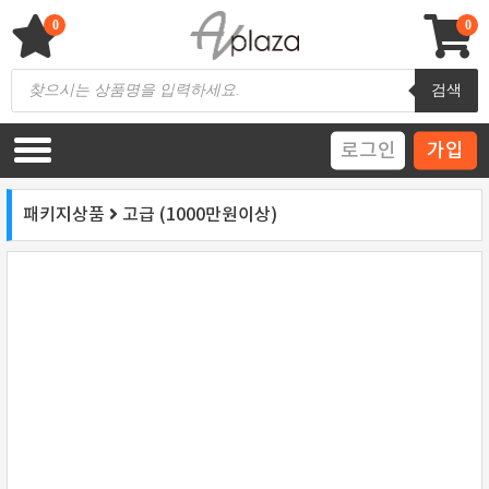
Skip
to
0
0
content
AV 플라자
하이파이 / 홈씨어터 전문 쇼핑몰
Products
검색
search
로그인
가입
패키지상품
고급 (1000만원이상)