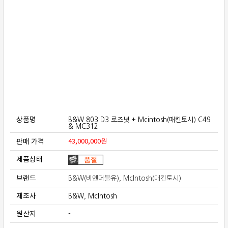
보상판매
가격흥정
온라인 상담
상품명
B&W 803 D3 로즈넛 + Mcintosh(매킨토시) C49
& MC312
판매 가격
43,000,000
원
제품상태
브랜드
B&W(비엔더블유)
,
McIntosh(매킨토시)
제조사
B&W, McIntosh
원산지
-