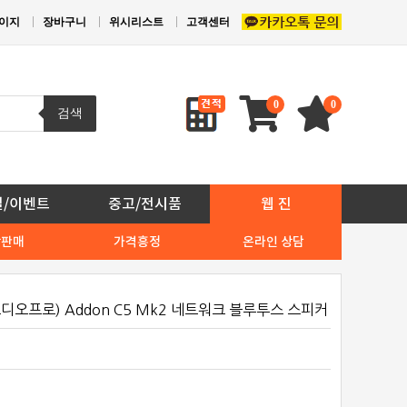
이지
장바구니
위시리스트
고객센터
0
0
검색
일/이벤트
중고/전시품
웹 진
상판매
가격흥정
온라인 상담
o(오디오프로) Addon C5 Mk2 네트워크 블루투스 스피커