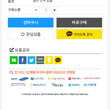
옵션
옵션 선택 없음
AudioQuest(오
구매수량
디
오
퀘
스
장바구니
바로구매
트)
FireBird
High
관심상품
Current
파
워
케
이
상품공유
블
2m
quantity