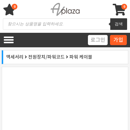
Skip
to
0
0
content
AV 플라자
하이파이 / 홈씨어터 전문 쇼핑몰
Products
검색
search
로그인
가입
액세서리
전원장치/파워코드
파워 케이블