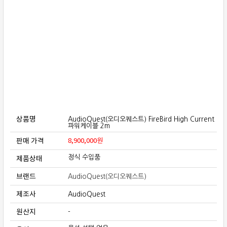
보상판매
가격흥정
온라인 상담
상품명
AudioQuest(오디오퀘스트) FireBird High Current
파워케이블 2m
판매 가격
8,900,000
원
제품상태
정식 수입품
브랜드
AudioQuest(오디오퀘스트)
제조사
AudioQuest
원산지
-