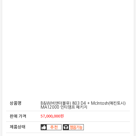
보상판매
가격흥정
온라인 상담
상품명
B&W(비앤더블유) 803 D4 + McIntosh(매킨토시)
MA12000 인티앰프 패키지
판매 가격
57,000,000
원
제품상태