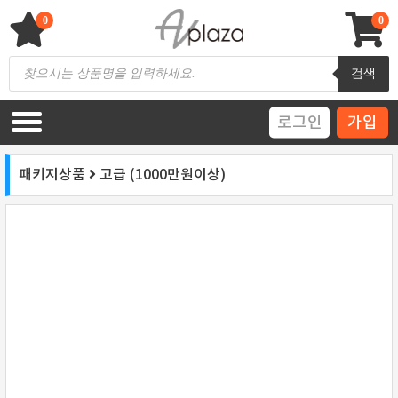
Skip
to
0
0
content
AV 플라자
하이파이 / 홈씨어터 전문 쇼핑몰
Products
검색
search
로그인
가입
패키지상품
고급 (1000만원이상)