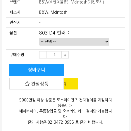
브랜드
B&W(비엔더블유)
,
McIntosh(매킨토시)
제조사
B&W, McIntosh
원산지
-
옵션
803 D4 컬러
B&W(비
구매수량
앤
더
블
유)
장바구니
803
D4
+
관심상품
McIntosh(매
킨
토
시)
MA12000
5000만원 이상 상품은 토스페이먼츠 전자결제를 지원하지
인
않습니다.
티
앰
네이버페이, 무통장입금 및 오프라인 카드 결제만 가능합니
프
다.
패
키
문의 사항은 02-3472-3955 로 문의 바랍니다.
지
quantity