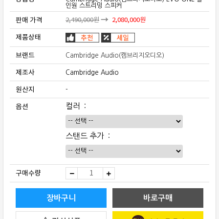
인원 스트리밍 스피커
판매 가격
2,490,000
원
2,080,000
원
제품상태
브랜드
Cambridge Audio(캠브리지오디오)
제조사
Cambridge Audio
원산지
-
옵션
컬러
스탠드 추가
Cambridge
구매수량
Audio(캠
브
리
지
장바구니
바로구매
오
디
오)