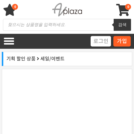
Skip
to
0
0
content
AV 플라자
하이파이 / 홈씨어터 전문 쇼핑몰
Products
검색
search
로그인
가입
기획 할인 상품
세일/이벤트