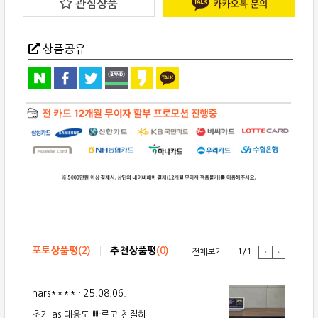
관심상품
EVO
ONE
올
인
원
상품공유
스
트
리
밍
스
피
커
quantity
포토상품평
(
2
)
추천상품평
(
0
)
전체보기
1
/
1
‹
›
Previous
Next
nars****
·
25.08.06.
초기 as 대응도 빠르고 친절하게