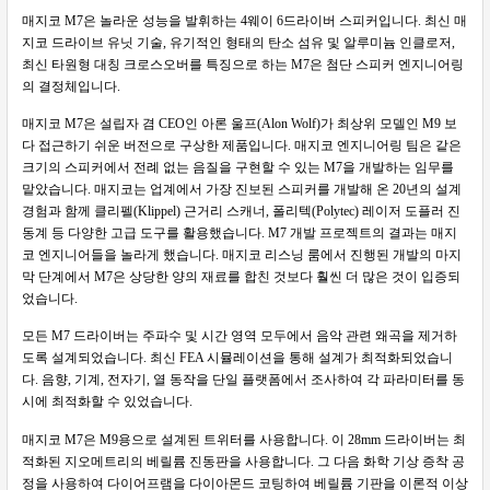
매지코 M7은 놀라운 성능을 발휘하는 4웨이 6드라이버 스피커입니다. 최신 매
지코 드라이브 유닛 기술, 유기적인 형태의 탄소 섬유 및 알루미늄 인클로저,
최신 타원형 대칭 크로스오버를 특징으로 하는 M7은 첨단 스피커 엔지니어링
의 결정체입니다.
매지코 M7은 설립자 겸 CEO인 아론 울프(Alon Wolf)가 최상위 모델인 M9 보
다 접근하기 쉬운 버전으로 구상한 제품입니다. 매지코 엔지니어링 팀은 같은
크기의 스피커에서 전례 없는 음질을 구현할 수 있는 M7을 개발하는 임무를
맡았습니다. 매지코는 업계에서 가장 진보된 스피커를 개발해 온 20년의 설계
경험과 함께 클리펠(Klippel) 근거리 스캐너, 폴리텍(Polytec) 레이저 도플러 진
동계 등 다양한 고급 도구를 활용했습니다. M7 개발 프로젝트의 결과는 매지
코 엔지니어들을 놀라게 했습니다. 매지코 리스닝 룸에서 진행된 개발의 마지
막 단계에서 M7은 상당한 양의 재료를 합친 것보다 훨씬 더 많은 것이 입증되
었습니다.
모든 M7 드라이버는 주파수 및 시간 영역 모두에서 음악 관련 왜곡을 제거하
도록 설계되었습니다. 최신 FEA 시뮬레이션을 통해 설계가 최적화되었습니
다. 음향, 기계, 전자기, 열 동작을 단일 플랫폼에서 조사하여 각 파라미터를 동
시에 최적화할 수 있었습니다.
매지코 M7은 M9용으로 설계된 트위터를 사용합니다. 이 28mm 드라이버는 최
적화된 지오메트리의 베릴륨 진동판을 사용합니다. 그 다음 화학 기상 증착 공
정을 사용하여 다이어프램을 다이아몬드 코팅하여 베릴륨 기판을 이론적 이상