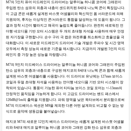
M7의 5인치 퓨어 미드레인지 드라이버는 알루미늄 허니콤 코어에 그래핀이
주입된 탄소 섬유의 외층과 내층이 샌드위치된 8세대 나노텍 콘이 특징입니다.
이 고급 콘은 새롭게 설계된 바스켓 어셈블리와 혁신적인 폼 서라운드에 의해
지원되며, 후자는 이상적인 콘/서라운드 통합을 달성하는 데 도움이 됩니다. 그
결과 정착 시간이 빨라지고 왜곡이 놀랍도록 줄어듭니다. 완전히 새로워진 언
더행 네오디뮴 기반 모터 시스템은 두 개의 초대형 자석을 사용하여 매우 안정
된 자기장을 구현합니다. 순수 구리 극 캡은 와전류를 최소화하고 효율성을 극
대화합니다. 이 새로운 미드레인지 드라이버 기술 개발은 주파수 및 시간 영역
모두에서 측정 성능의 새로운 기준을 제시합니다. 지금까지 개발된 5인치 미드
레인지 중 가장 높은 성능을 자랑합니다.
M7의 9인치 미드베이스 드라이버는 알루미늄 허니콤 코어와 그래핀이 주입된
탄소 섬유의 외층과 내층으로 구성된 매지코의 8세대 나노텍 콘과 함께 새롭게
설계된 바스켓 어셈블리를 사용합니다. 이 드라이브 유닛에는 127mm 보이스
코일과 듀얼 초대형 자석을 사용하는 언더행 네오디뮴 기반 모터 시스템이 장
착되어 있습니다. 통풍이 가능한 퓨어 티타늄 보이스 코일 포머는 +/-13mm의
안정적인 움직임을 가능하게 합니다. 이 고감도 드라이버는 밴드 패스에서
120dB@1m의 출력을 지원합니다. 파워 영역을 낮은 옥타브에서 분리함으로써
M7의 미드베이스 섹션은 M9을 제외한 다른 어떤 설계와도 비교할 수 없는 방
식으로 음악에 생동감을 불어넣습니다.
매지코 M7의 새로운 12인치 베이스 드라이버는 새롭게 설계된 바스켓 어셈블
리와 8세대 매지코 알루미늄 허니콤 코어와 그래핀 강화 탄소 섬유로 외층과