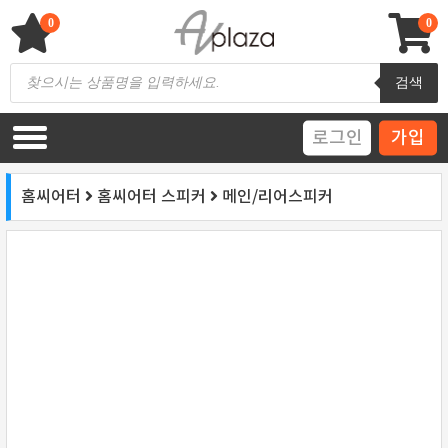
Skip
to
0
0
content
AV 플라자
하이파이 / 홈씨어터 전문 쇼핑몰
Products
검색
search
로그인
가입
홈씨어터
홈씨어터 스피커
메인/리어스피커