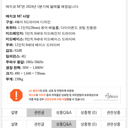
매지코 M7은 2024년 1분기에 발매할 예정입니다.
매지코 M7 사양
구성:
4웨이 6드라이버 디자인
트위터:
1.1인치(28mm) 퓨어 베릴륨, 다이아몬드 코팅 진동판
미드레인지:
5인치 8세대 미드레인지 드라이버
미드베이스:
9인치 8세대 미드베이스 드라이버
우퍼:
12인치 8세대 베이스 드라이버
감도:
92dB
임피던스:
4Ω
주파수 응답:
18Hz-50kHz
권장 전력:
50W ~ 1,000W
크기:
490 × 1,640 × 730mm
무게:
239kg
설명
관련글
상품Q&A
상품평 (0)
관련상품
설명
관련글
상품Q&A
상품평 (0)
관련상품