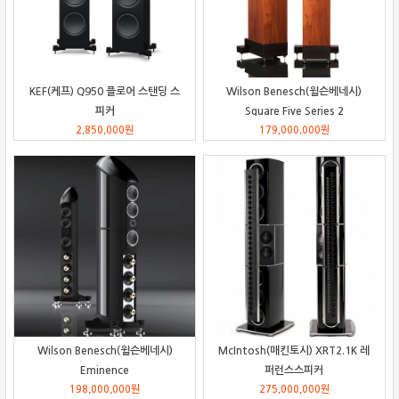
KEF(케프) Q950 플로어 스탠딩 스
Wilson Benesch(윌슨베네시)
피커
Square Five Series 2
2,850,000
원
179,000,000
원
Wilson Benesch(윌슨베네시)
McIntosh(매킨토시) XRT2.1K 레
Eminence
퍼런스스피커
198,000,000
원
275,000,000
원