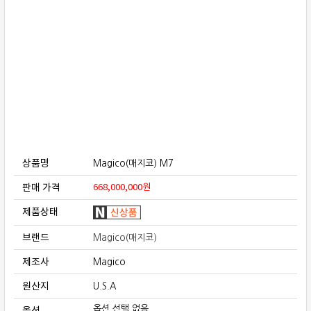
보상판매
가격흥정
온라인 상담
상품명
Magico(매지코) M7
판매 가격
668,000,000
원
제품상태
브랜드
Magico(매지코)
제조사
Magico
원산지
U.S.A
옵션
옵션 선택 없음