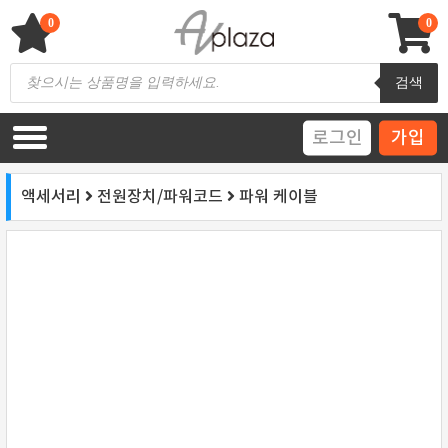
Skip
to
0
0
content
AV 플라자
하이파이 / 홈씨어터 전문 쇼핑몰
Products
검색
search
로그인
가입
액세서리
전원장치/파워코드
파워 케이블