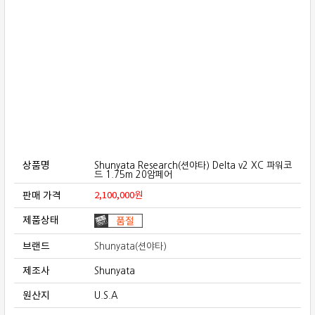
보상판매
가격흥정
온라인 상담
상품명
Shunyata Research(션야타) Delta v2 XC 파워코
드 1.75m 20암페어
판매 가격
2,100,000
원
제품상태
브랜드
Shunyata(션야타)
제조사
Shunyata
원산지
U.S.A