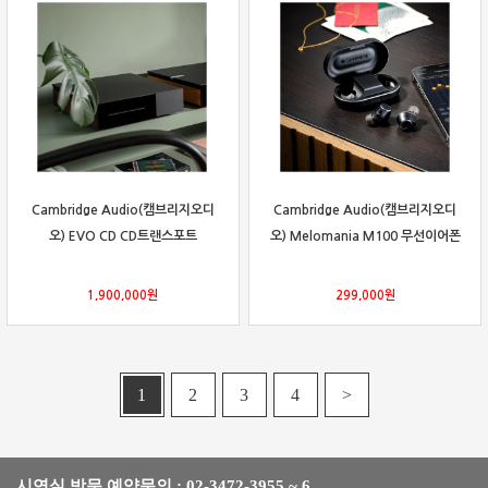
Cambridge Audio(캠브리지오디
Cambridge Audio(캠브리지오디
오) EVO CD CD트랜스포트
오) Melomania M100 무선이어폰
1,900,000
원
299,000
원
1
2
3
4
>
시연실 방문 예약문의 : 02-3472-3955 ~ 6