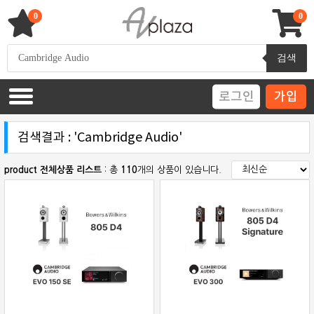
Skip
to
0
0
content
AV 플라자
하이파이 / 홈씨어터 전문 쇼핑몰
Products
검색
search
로그인
가입
검색결과 : 'Cambridge Audio'
product 전체상품 리스트
: 총
110
개의 상품이 있습니다.