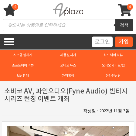
Skip
to
0
0
content
AV 플라자
하이파이 / 홈씨어터 전문 쇼핑몰
Products
검색
search
로그인
가입
시스템 설치기
제품 설치기
하드웨어 리뷰
소프트웨어 리뷰
오디오 뉴스
오디오 가이드/팁
보상판매
가격흥정
온라인상담
소비코 AV, 파인오디오(Fyne Audio) 빈티지
시리즈 런칭 이벤트 개최
작성일 : 2022년 11월 3일