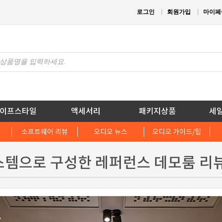
로그인
회원가입
마이페
이프스타일
액세서리
패키지상품
세
소프트웨어 리뷰
오디오 뉴스
오디오 가이드/팁
스템으로 구성한 레퍼런스 데모룸 리