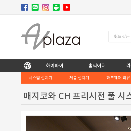
Skip
to
content
Products
search
AV 플라자
하이파이 / 홈씨어터 전문 쇼핑몰
하이파이
홈씨어터
라
시스템 설치기
제품 설치기
하드웨어 리뷰
매지코와 CH 프리시전 풀 시