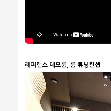
레퍼런스 데모룸, 룸 튜닝컨셉