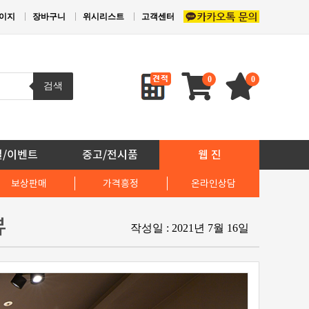
이지
장바구니
위시리스트
고객센터
0
0
검색
일/이벤트
중고/전시품
웹 진
보상판매
가격흥정
온라인상담
뷰
작성일 : 2021년 7월 16일