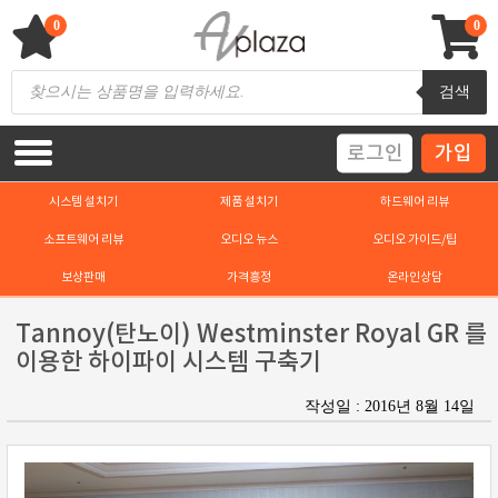
Skip
to
0
0
content
AV 플라자
하이파이 / 홈씨어터 전문 쇼핑몰
Products
검색
search
로그인
가입
시스템 설치기
제품 설치기
하드웨어 리뷰
소프트웨어 리뷰
오디오 뉴스
오디오 가이드/팁
보상판매
가격흥정
온라인상담
Tannoy(탄노이) Westminster Royal GR 를
이용한 하이파이 시스템 구축기
작성일 : 2016년 8월 14일