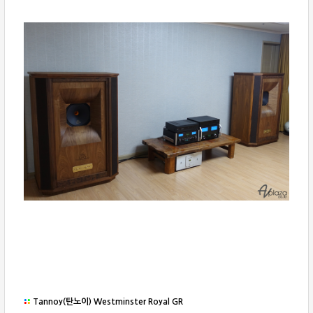
Tannoy(탄노이) Westminster Royal GR