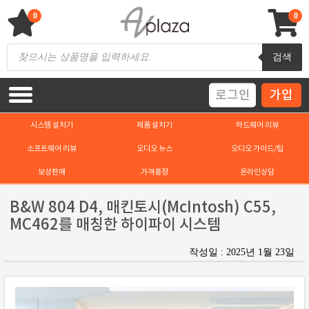
Skip
to
0
0
content
AV 플라자
하이파이 / 홈씨어터 전문 쇼핑몰
Products
검색
search
로그인
가입
시스템 설치기
제품 설치기
하드웨어 리뷰
소프트웨어 리뷰
오디오 뉴스
오디오 가이드/팁
보상판매
가격흥정
온라인상담
B&W 804 D4, 매킨토시(McIntosh) C55,
MC462를 매칭한 하이파이 시스템
작성일 : 2025년 1월 23일