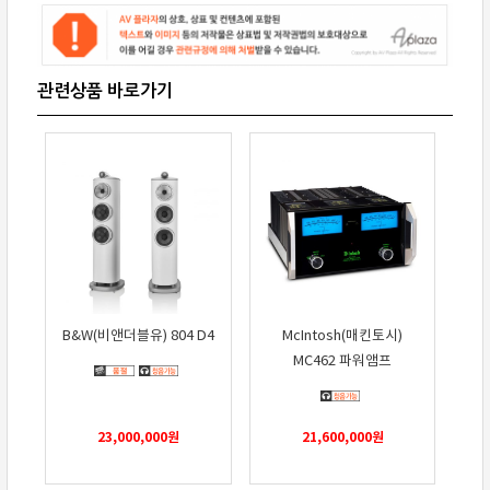
B&W(비앤더블유) 804 D4
McIntosh(매킨토시)
MC462 파워앰프
23,000,000
원
21,600,000
원