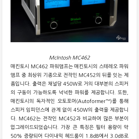
McIntosh MC462
매킨토시 MC462 파워앰프는 매킨토시의 스테레오 파워
앰프 중 최상위 기종으로 전작인 MC452의 뒤를 잇는 제
품입니다. 출력은 채널당 450W로 거의 대부분의 스피커
의 구동이 가능하도록 넉넉한 파워를 제공합니다. 또한,
매킨토시의 독자적인 오토포머(Autoformer™)를 통해
스피커 임피던스에 관계 없이 450W의 출력을 제공합니
다. MC462는 전작인 MC452과 비교하여 많은 부분이
업그레이드되었습니다. 가장 큰 특징은 필터 용량이 약
50% 증량되어 다이내믹 헤드룸이 1.8dB에서 3.0dB로