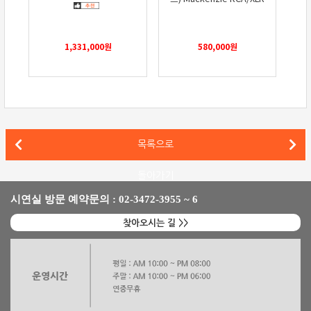
1,331,000
원
580,000
원
파인오디오(Fyne Audio) 빈티지 클래식 VIII, 매킨토시 MA
목록으로
윌슨오디오 크로노소닉 XVX, 단다고스티노 중심의 하이엔드 시스템 업그레이드
돌아가기
시연실 방문 예약문의 : 02-3472-3955 ~ 6
찾아오시는 길 >>