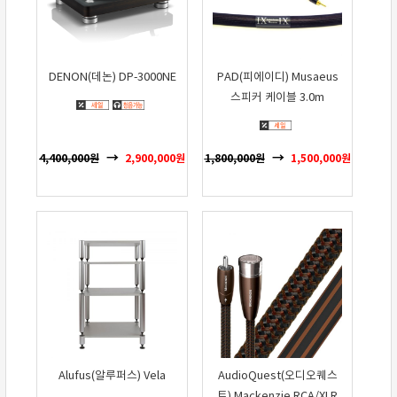
DENON(데논) DP-3000NE
PAD(피에이디) Musaeus
스피커 케이블 3.0m
4,400,000
원
2,900,000
원
1,800,000
원
1,500,000
원
Alufus(알루퍼스) Vela
AudioQuest(오디오퀘스
트) Mackenzie RCA/XLR