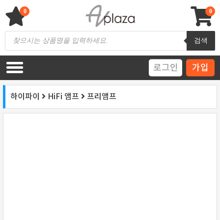
Skip
to
0
0
content
AV 플라자
하이파이 / 홈씨어터 전문 쇼핑몰
Products
검색
search
로그인
가입
하이파이
HiFi 앰프
프리앰프