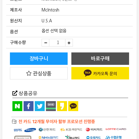
제조사
McIntosh
원산지
U.S.A
옵션
옵션 선택 없음
McIntosh(매
구매수량
킨
토
시)
C55
장바구니
바로구매
프
리
앰
관심상품
프
quantity
상품공유