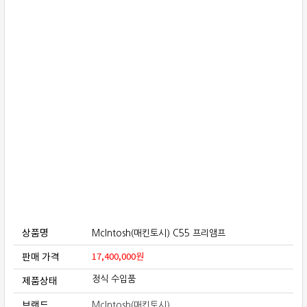
보상판매
가격흥정
온라인 상담
상품명
McIntosh(매킨토시) C55 프리앰프
판매 가격
17,400,000
원
제품상태
정식 수입품
브랜드
McIntosh(매킨토시)