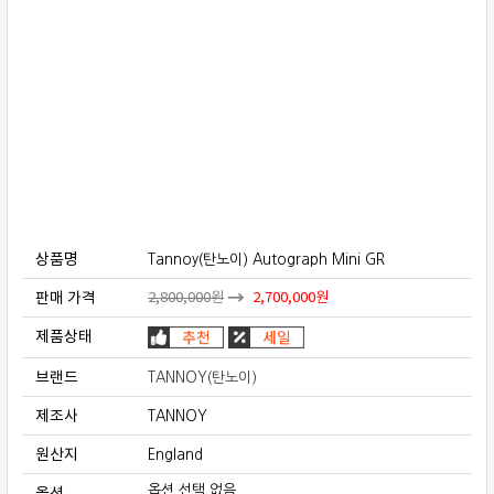
보상판매
가격흥정
온라인 상담
상품명
Tannoy(탄노이) Autograph Mini GR
판매 가격
2,800,000
원
2,700,000
원
제품상태
브랜드
TANNOY(탄노이)
제조사
TANNOY
원산지
England
옵션
옵션 선택 없음