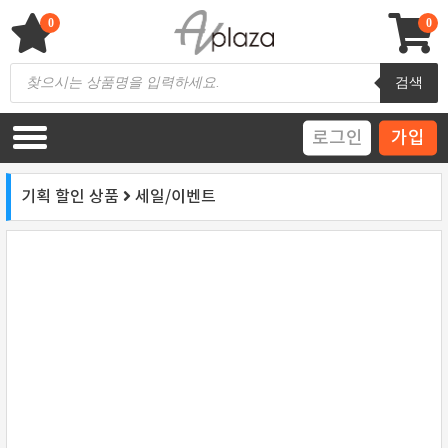
Skip
to
0
0
content
AV 플라자
하이파이 / 홈씨어터 전문 쇼핑몰
Products
검색
search
로그인
가입
기획 할인 상품
세일/이벤트