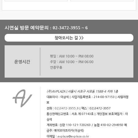
시연실 방문 예약문의 : 02-3472-3955 ~ 6
찾아오시는 길 >>
(주)AVPLAZA | 서울시 서초구 서초동 1588-4 지하 1층
대표이사 : 이상석 | 사업자등록번호 : 214-08-97153 |
사업자정
보
전화 :
02)3472-3955,6
| 팩스 : 02)3472-3957
통신판매신고번호 : 서초 제 07143호 | 개인정보 보호책임자 : 이
상석
계좌번호: 신한 110-121-720263 / 농협 418-02-294958 예
금주: 에이브이프라자(이상석)
이메일 :
avplaza@avplaza.co.kr