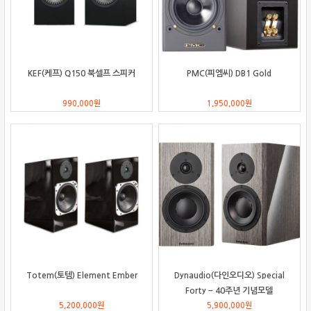
KEF(케프) Q150 북셀프 스피커
PMC(피엠씨) DB1 Gold
990,000
원
1,950,000
원
Totem(토템) Element Ember
Dynaudio(다인오디오) Special
Forty – 40주년 기념모델
5,200,000
원
5,900,000
원