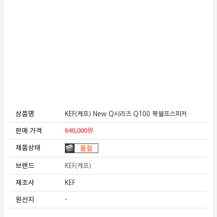
보상판매
가격흥정
온라인 상담
상품명
KEF(케프) New Q시리즈 Q100 북쉘프스피커
판매 가격
640,000
원
제품상태
브랜드
KEF(케프)
제조사
KEF
원산지
-