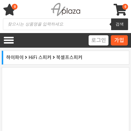
Skip
to
0
0
content
AV 플라자
하이파이 / 홈씨어터 전문 쇼핑몰
Products
검색
search
로그인
가입
하이파이
HiFi 스피커
북셀프스피커