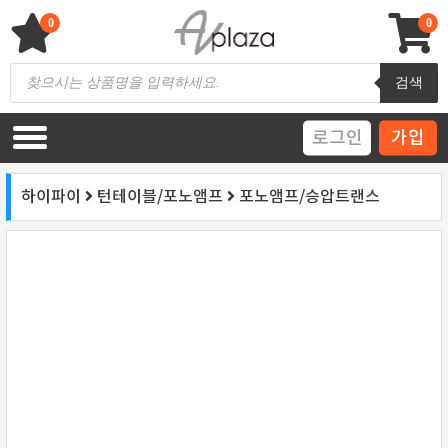
Skip
to
0
0
content
AV 플라자
하이파이 / 홈씨어터 전문 쇼핑몰
Products
검색
search
로그인
가입
하이파이
턴테이블/포노앰프
포노앰프/승압트랜스