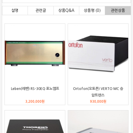
설명
관련글
상품Q&A
상품평 (0)
관련상품
Leben(레벤) RS-30EQ 포노앰프
Ortofon(오토폰) VERTO MC 승
압트렌스
3,200,000
원
930,000
원