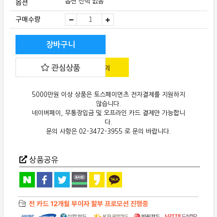
옵션
옵션 선택 없음
Dan
구매수량
D’Agostino(단
다
고
스
장바구니
티
노)
Momentum
관심상품
phono
stage
포
노
앰
5000만원 이상 상품은 토스페이먼츠 전자결제를 지원하지
프
않습니다.
quantity
네이버페이, 무통장입금 및 오프라인 카드 결제만 가능합니
다.
문의 사항은 02-3472-3955 로 문의 바랍니다.
상품공유