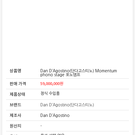
보상판매
가격흥정
온라인 상담
상품명
Dan D’Agostino(단다고스티노) Momentum
phono stage 포노앰프
판매 가격
59,000,000
원
제품상태
정식 수입품
브랜드
Dan D’Agostino(단다고스티노)
제조사
Dan D’Agostino
원산지
-