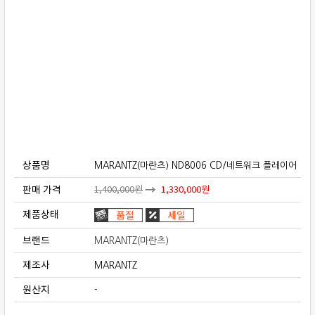
보상판매
가격흥정
온라인 상담
상품명
MARANTZ(마란츠) ND8006 CD/네트워크 플레이어
판매 가격
1,400,000
원
1,330,000
원
제품상태
브랜드
MARANTZ(마란츠)
제조사
MARANTZ
원산지
-